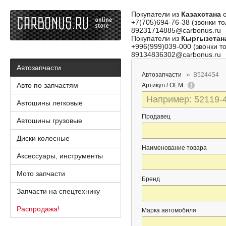
Покупатели из
Казахстана
о
+7(705)694-76-38 (звонки то
89231714885@carbonus.ru
Покупатели из
Кыргызстан
+996(999)039-000 (звонки то
89134836302@carbonus.ru
Автозапчасти
Автозапчасти
B5244S4
Авто по запчастям
Артикул / OEM
Автошины легковые
Продавец
Автошины грузовые
Диски колесные
Наименование товара
Аксессуары, инструменты
Мото запчасти
Бренд
Запчасти на спецтехнику
Распродажа!
Марка автомобиля