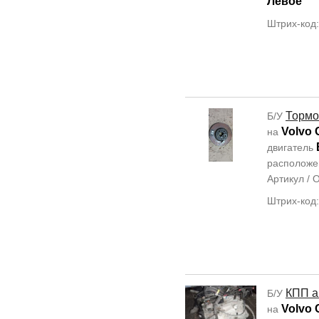
Левое
Штрих-код
Тормо
Б/У
Volvo 
на
двигатель
располож
Артикул /
Штрих-код
КПП а
Б/У
Volvo 
на