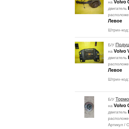
Volvo 
на
двигатель
располож
Левое
Штрих-код
Подуш
Б/У
Volvo 
на
двигатель
располож
Левое
Штрих-код
Тормо
Б/У
Volvo 
на
двигатель
располож
Артикул /