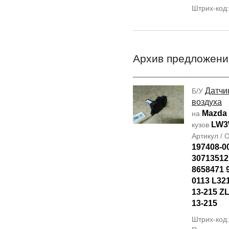
Штрих-код
Архив предложени
Датчи
Б/У
воздуха
Mazda
на
LW
кузов
Артикул /
197408-0
30713512 
8658471 
0113 L32
13-215 Z
13-215
Штрих-код