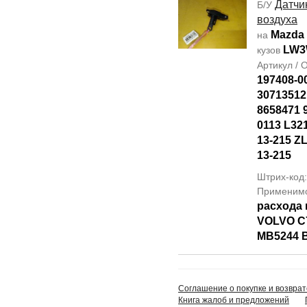
Датчи
Б/У
воздуха
Mazda
на
LW
кузов
Артикул /
197408-0
30713512 
8658471 
0113 L32
13-215 Z
13-215
Штрих-код
Применим
расхода 
VOLVO C7
MB5244 
Соглашение о покупке и возврат
Книга жалоб и предложений