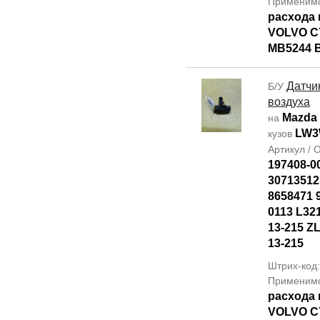
Применим
расхода 
VOLVO C7
MB5244 
Датчи
Б/У
воздуха
Mazda
на
LW
кузов
Артикул /
197408-0
30713512 
8658471 
0113 L32
13-215 Z
13-215
Штрих-код
Применим
расхода 
VOLVO C7