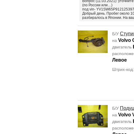
Вопрос (11.03.2021): уточните
(по России или....)
под vin- YV1SW65P912125397
Добрый день. Пробег около 10
разбиралось в Японии. На ваш
Ступи
Б/У
Volvo 
на
двигатель
располож
Левое
Штрих-код
Подуш
Б/У
Volvo 
на
двигатель
располож