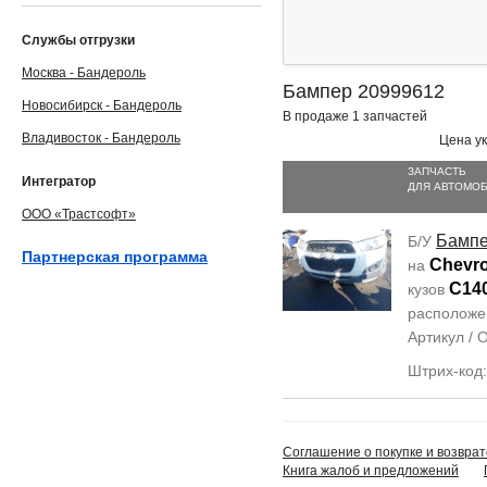
Службы отгрузки
Москва - Бандероль
Бампер 20999612
Новосибирск - Бандероль
В продаже 1 запчастей
Владивосток - Бандероль
Цена ук
ЗАПЧАСТЬ
Интегратор
ДЛЯ АВТОМО
ООО «Трастсофт»
Бамп
Б/У
Партнерская программа
Chevro
на
C14
кузов
располож
Артикул /
Штрих-код
Соглашение о покупке и возврат
Книга жалоб и предложений