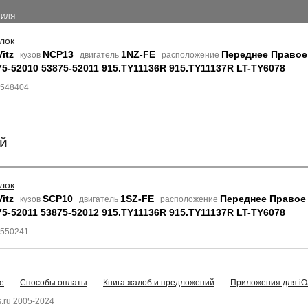
БИЛЯ
лок
itz
NCP13
1NZ-FE
Переднее Право
кузов
двигатель
расположение
75-52010 53875-52011 915.TY11136R 915.TY11137R LT-TY6078
9548404
й
лок
itz
SCP10
1SZ-FE
Переднее Право
кузов
двигатель
расположение
75-52011 53875-52012 915.TY11136R 915.TY11137R LT-TY6078
9550241
е
Способы оплаты
Книга жалоб и предложений
Приложения для iO
.ru 2005-2024