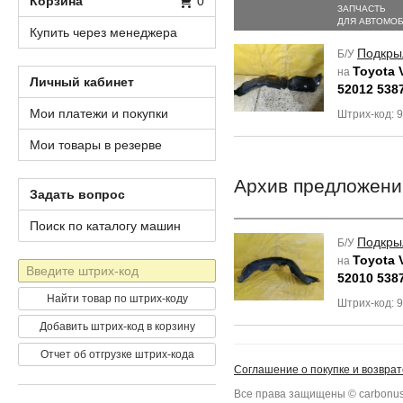
Корзина
0
ЗАПЧАСТЬ
ДЛЯ АВТОМО
Купить через менеджера
Подкры
Б/У
Toyota V
на
Личный кабинет
52012 538
Мои платежи и покупки
Штрих-код: 
Мои товары в резерве
Архив предложени
Задать вопрос
Поиск по каталогу машин
Подкры
Б/У
Toyota V
на
Штрих-
52010 538
код
Найти товар по штрих-коду
Штрих-код: 
Добавить штрих-код в корзину
Отчет об отгрузке штрих-кода
Соглашение о покупке и возврат
Все права защищены © carbonus