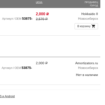
ЦЕНА
ПРОДАВЕЦ
ГОРОД
2,000
Hokkaido II
Р
е
53875-
Новосибирск
Артикул / OEM
2,570
Р
В корзину
2,000
Amortizators.ru
Р
е
53875-
Новосибирск
Артикул / OEM
Нет в наличии
S и Android