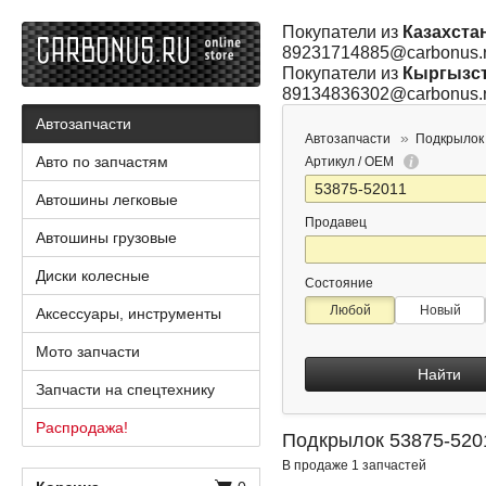
Покупатели из
Казахста
89231714885@carbonus.
Покупатели из
Кыргызс
89134836302@carbonus.
Автозапчасти
Автозапчасти
Подкрылок
Авто по запчастям
Артикул / OEM
Автошины легковые
Продавец
Автошины грузовые
Диски колесные
Состояние
Любой
Новый
Аксессуары, инструменты
Мото запчасти
Найти
Запчасти на спецтехнику
Распродажа!
Подкрылок 53875-520
В продаже 1 запчастей