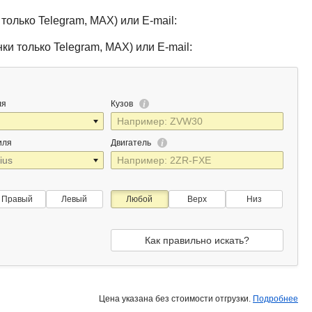
только Telegram, MAX) или E-mail:
ки только Telegram, MAX) или E-mail:
ля
Кузов
иля
Двигатель
Правый
Левый
Любой
Верх
Низ
Как правильно искать?
Цена указана без стоимости отгрузки.
Подробнее