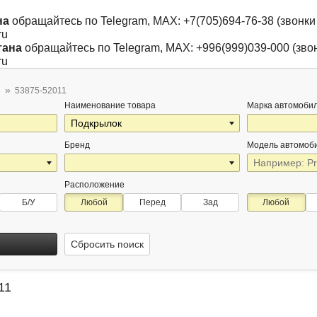
на
обращайтесь по Telegram, MAX: +7(705)694-76-38 (звонки 
ru
тана
обращайтесь по Telegram, MAX: +996(999)039-000 (звон
ru
53875-52011
Наименование товара
Марка автомоби
Бренд
Модель автомоб
Расположение
Б/У
Любой
Перед
Зад
Любой
Сбросить поиск
11