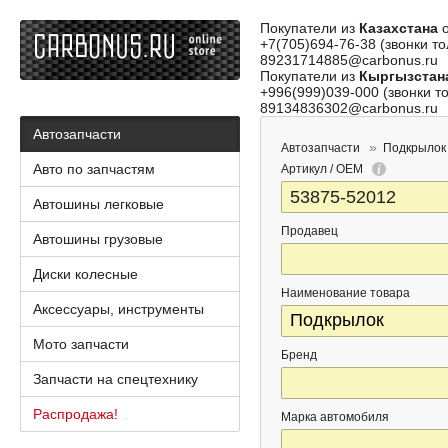
Покупатели из
Казахстана
о
+7(705)694-76-38 (звонки то
89231714885@carbonus.ru
Покупатели из
Кыргызстан
+996(999)039-000 (звонки то
89134836302@carbonus.ru
Автозапчасти
Автозапчасти
Подкрылок
Авто по запчастям
Артикул / OEM
Автошины легковые
Продавец
Автошины грузовые
Диски колесные
Наименование товара
Аксессуары, инструменты
Мото запчасти
Бренд
Запчасти на спецтехнику
Распродажа!
Марка автомобиля