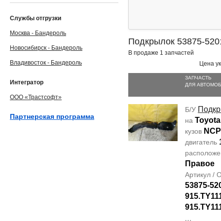
Службы отгрузки
Москва - Бандероль
Подкрылок 53875-520
Новосибирск - Бандероль
В продаже 1 запчастей
Владивосток - Бандероль
Цена ук
ЗАПЧАСТЬ
Интегратор
ДЛЯ АВТОМО
ООО «Трастсофт»
Подкр
Б/У
Партнерская программа
Toyota
на
NCP
кузов
двигатель
располож
Правое
Артикул /
53875-52
915.TY11
915.TY11