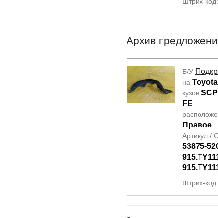
Штрих-код
Архив предложени
Подкр
Б/У
Toyota
на
SCP
кузов
FE
располож
Правое
Артикул /
53875-52
915.TY11
915.TY11
Штрих-код