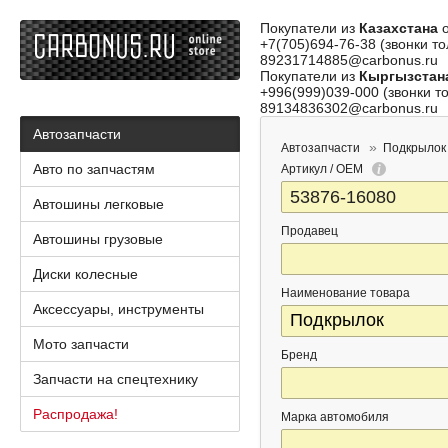
Покупатели из
Казахстана
о
+7(705)694-76-38 (звонки то
89231714885@carbonus.ru
Покупатели из
Кыргызстан
+996(999)039-000 (звонки то
89134836302@carbonus.ru
Автозапчасти
Автозапчасти
Подкрылок
Авто по запчастям
Артикул / OEM
Автошины легковые
Продавец
Автошины грузовые
Диски колесные
Наименование товара
Аксессуары, инструменты
Мото запчасти
Бренд
Запчасти на спецтехнику
Распродажа!
Марка автомобиля