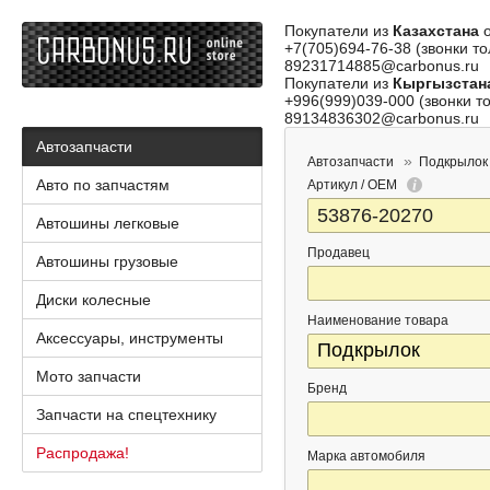
Покупатели из
Казахстана
о
+7(705)694-76-38 (звонки то
89231714885@carbonus.ru
Покупатели из
Кыргызстан
+996(999)039-000 (звонки то
89134836302@carbonus.ru
Автозапчасти
Автозапчасти
Подкрылок
Авто по запчастям
Артикул / OEM
Автошины легковые
Продавец
Автошины грузовые
Диски колесные
Наименование товара
Аксессуары, инструменты
Мото запчасти
Бренд
Запчасти на спецтехнику
Распродажа!
Марка автомобиля