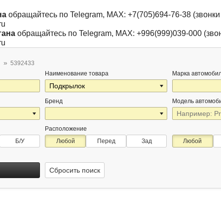
на
обращайтесь по Telegram, MAX: +7(705)694-76-38 (звонки 
ru
тана
обращайтесь по Telegram, MAX: +996(999)039-000 (звон
ru
5392433
Наименование товара
Марка автомоби
Бренд
Модель автомоб
Расположение
Б/У
Любой
Перед
Зад
Любой
Сбросить поиск