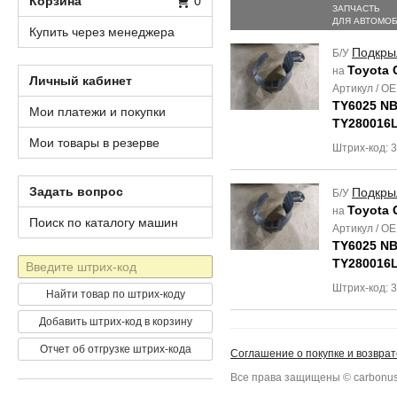
Корзина
0
ЗАПЧАСТЬ
ДЛЯ АВТОМО
Купить через менеджера
Подкры
Б/У
Toyota 
на
Личный кабинет
Артикул / O
TY6025 NB
Мои платежи и покупки
TY280016L
Мои товары в резерве
Штрих-код: 
Задать вопрос
Подкры
Б/У
Toyota 
на
Поиск по каталогу машин
Артикул / O
TY6025 NB
Штрих-
TY280016L
код
Штрих-код:
Найти товар по штрих-коду
Добавить штрих-код в корзину
Отчет об отгрузке штрих-кода
Соглашение о покупке и возврат
Все права защищены © carbonus