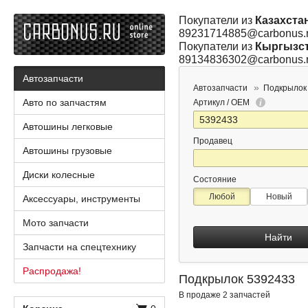
Покупатели из
Казахста
89231714885@carbonus.
Покупатели из
Кыргызс
89134836302@carbonus.
Автозапчасти
Автозапчасти
Подкрылок
Авто по запчастям
Артикул / OEM
Автошины легковые
Продавец
Автошины грузовые
Диски колесные
Состояние
Любой
Новый
Аксессуары, инструменты
Мото запчасти
Найти
Запчасти на спецтехнику
Распродажа!
Подкрылок 5392433
В продаже 2 запчастей