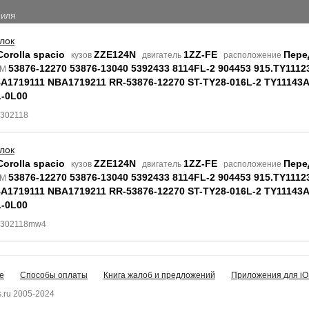
БИЛЯ
лок
Corolla spacio
ZZE124N
1ZZ-FE
Пере
кузов
двигатель
расположение
53876-12270 53876-13040 5392433 8114FL-2 904453 915.TY11123
EM
A1719111 NBA1719211 RR-53876-12270 ST-TY28-016L-2 TY11143
-0L00
3302118
лок
Corolla spacio
ZZE124N
1ZZ-FE
Пере
кузов
двигатель
расположение
53876-12270 53876-13040 5392433 8114FL-2 904453 915.TY11123
EM
A1719111 NBA1719211 RR-53876-12270 ST-TY28-016L-2 TY11143
-0L00
 3302118mw4
е
Способы оплаты
Книга жалоб и предложений
Приложения для iO
.ru 2005-2024