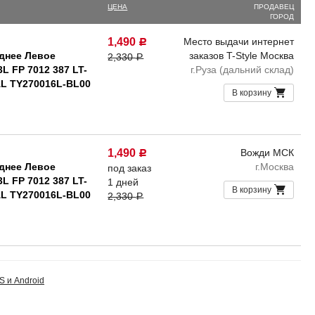
ЦЕНА
ПРОДАВЕЦ
ГОРОД
1,490
Место выдачи интернет
Р
днее Левое
заказов T-Style Москва
2,330
Р
L FP 7012 387 LT-
г.Руза (дальний склад)
AL TY270016L-BL00
В корзину
1,490
Вожди МСК
Р
днее Левое
г.Москва
под заказ
L FP 7012 387 LT-
1 дней
В корзину
AL TY270016L-BL00
2,330
Р
S и Android