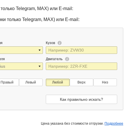
только Telegram, MAX) или E-mail:
ки только Telegram, MAX) или E-mail:
ля
Кузов
иля
Двигатель
Правый
Левый
Любой
Верх
Низ
Как правильно искать?
Цена указана без стоимости отгрузки.
Подробнее