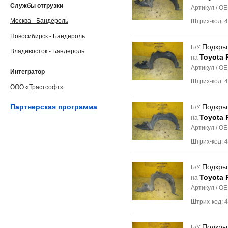
Службы отгрузки
Артикул / O
Москва - Бандероль
Штрих-код: 
Новосибирск - Бандероль
Подкры
Б/У
Владивосток - Бандероль
Toyota 
на
Артикул / O
Интегратор
Штрих-код: 
ООО «Трастсофт»
Партнерская программа
Подкры
Б/У
Toyota 
на
Артикул / O
Штрих-код: 
Подкры
Б/У
Toyota 
на
Артикул / O
Штрих-код: 
Подкры
Б/У