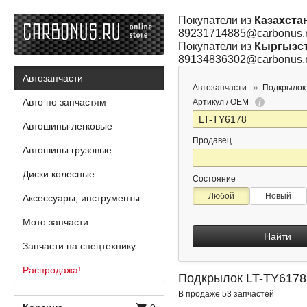
Покупатели из
Казахста
89231714885@carbonus.
Покупатели из
Кыргызс
89134836302@carbonus.
Автозапчасти
Автозапчасти
Подкрылок
Авто по запчастям
Артикул / OEM
Автошины легковые
Продавец
Автошины грузовые
Диски колесные
Состояние
Любой
Новый
Аксессуары, инструменты
Мото запчасти
Найти
Запчасти на спецтехнику
Распродажа!
Подкрылок LT-TY6178
В продаже 53 запчастей