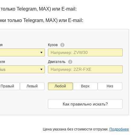
только Telegram, MAX) или E-mail:
ки только Telegram, MAX) или E-mail:
ля
Кузов
иля
Двигатель
Правый
Левый
Любой
Верх
Низ
Как правильно искать?
Цена указана без стоимости отгрузки.
Подробнее