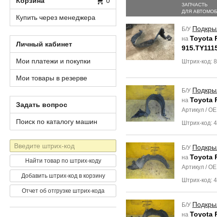
Корзина
0
ЗАПЧАСТЬ
ДЛЯ АВТОМО
Купить через менеджера
Подкры
Б/У
Toyota 
на
Личный кабинет
915.TY111
Мои платежи и покупки
Штрих-код: 
Мои товары в резерве
Подкры
Б/У
Toyota 
на
Задать вопрос
Артикул / O
Поиск по каталогу машин
Штрих-код: 
Штрих-
Подкры
Б/У
код
Toyota 
на
Найти товар по штрих-коду
Артикул / O
Добавить штрих-код в корзину
Штрих-код: 
Отчет об отгрузке штрих-кода
Подкры
Б/У
Toyota 
на