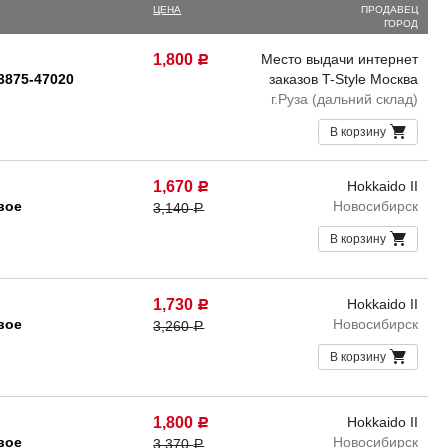
ЦЕНА
ПРОДАВЕЦ
ГОРОД
1,800
Место выдачи интернет
Р
3875-47020
заказов T-Style Москва
г.Руза (дальний склад)
В корзину
1,670
Hokkaido II
Р
вое
Новосибирск
3,140
Р
В корзину
1,730
Hokkaido II
Р
вое
Новосибирск
3,260
Р
В корзину
1,800
Hokkaido II
Р
вое
Новосибирск
3,370
Р