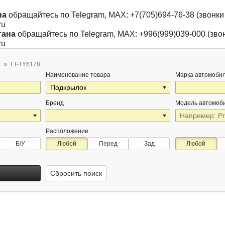
на
обращайтесь по Telegram, MAX: +7(705)694-76-38 (звонки 
ru
тана
обращайтесь по Telegram, MAX: +996(999)039-000 (звон
ru
LT-TY6178
Наименование товара
Марка автомоби
Бренд
Модель автомоб
Расположение
Б/У
Любой
Перед
Зад
Любой
Сбросить поиск