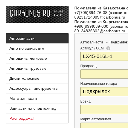
Покупатели из
Казахстана
о
+7(705)694-76-38 (звонки то
89231714885@carbonus.ru
Покупатели из
Кыргызстан
+996(999)039-000 (звонки то
89134836302@carbonus.ru
Автозапчасти
Автозапчасти
Подкрылок
Авто по запчастям
Артикул / OEM
Автошины легковые
Продавец
Автошины грузовые
Диски колесные
Наименование товара
Аксессуары, инструменты
Мото запчасти
Бренд
Запчасти на спецтехнику
Распродажа!
Марка автомобиля