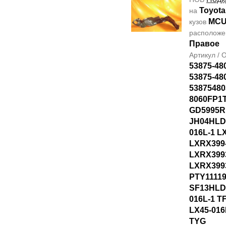
Toyota
на
MCU
кузов
располож
Правое
Артикул /
53875-48
53875-48
53875480
8060FP1T
GD5995R
JH04HLD
016L-1 L
LXRX399
LXRX399
LXRX399
PTY1111
SF13HLD
016L-1 T
LX45-016
TYG