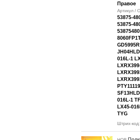
Правое
Артикул /
53875-48
53875-48
53875480
8060FP1T
GD5995R
JH04HLD
016L-1 L
LXRX399
LXRX399
LXRX399
PTY1111
SF13HLD
016L-1 T
LX45-016
TYG
Штрих-код
Подк
НОВ