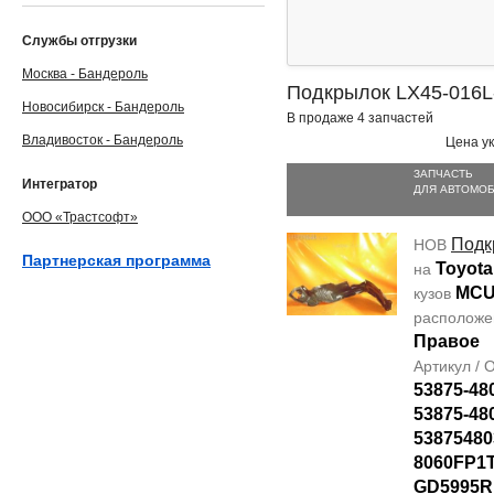
Службы отгрузки
Москва - Бандероль
Подкрылок LX45-016L
Новосибирск - Бандероль
В продаже 4 запчастей
Владивосток - Бандероль
Цена ук
ЗАПЧАСТЬ
Интегратор
ДЛЯ АВТОМО
ООО «Трастсофт»
Подк
НОВ
Партнерская программа
Toyota
на
MCU
кузов
располож
Правое
Артикул /
53875-48
53875-48
53875480
8060FP1T
GD5995R