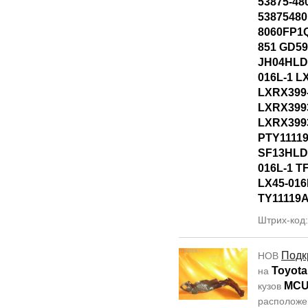
53875-48
53875480
8060FP1Q
851 GD5
JH04HLD
016L-1 L
LXRX399
LXRX399
LXRX399
PTY1111
SF13HLD
016L-1 T
LX45-016
TY11119
Штрих-код
Подк
НОВ
Toyota
на
MCU
кузов
располож