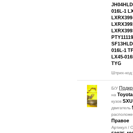
JH04HLD
016L-1 L
LXRX399
LXRX399
LXRX399
PTY1111
SF13HLD
016L-1 T
LX45-016
TYG
Штрих-код
Подкр
Б/У
Toyota
на
SXU
кузов
двигатель
располож
Правое
Артикул /