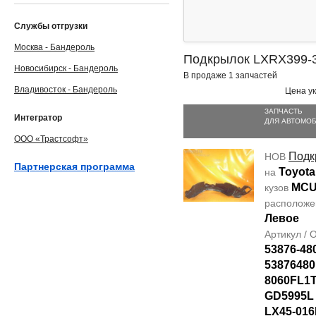
Службы отгрузки
Москва - Бандероль
Подкрылок LXRX399-
Новосибирск - Бандероль
В продаже 1 запчастей
Владивосток - Бандероль
Цена ук
ЗАПЧАСТЬ
Интегратор
ДЛЯ АВТОМО
ООО «Трастсофт»
Подк
НОВ
Партнерская программа
Toyota
на
MCU
кузов
располож
Левое
Артикул /
53876-48
53876480
8060FL1T
GD5995L
LX45-016