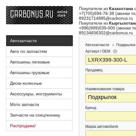
Покупатели из
Казахстана
о
+7(705)694-76-38 (звонки то
89231714885@carbonus.ru
Покупатели из
Кыргызстан
+996(999)039-000 (звонки то
89134836302@carbonus.ru
Автозапчасти
Автозапчасти
Подкрылок
Авто по запчастям
Артикул / OEM
Автошины легковые
Продавец
Автошины грузовые
Диски колесные
Наименование товара
Аксессуары, инструменты
Мото запчасти
Бренд
Запчасти на спецтехнику
Распродажа!
Марка автомобиля