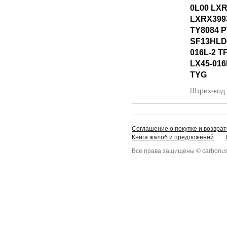
0L00 LXR
LXRX399
TY8084 
SF13HLD
016L-2 T
LX45-016
TYG
Штрих-код
Соглашение о покупке и возврат
Книга жалоб и предложений
Все права защищены © carbonus