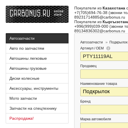
Покупатели из
Казахстана
о
+7(705)694-76-38 (звонки то
89231714885@carbonus.ru
Покупатели из
Кыргызстан
+996(999)039-000 (звонки то
89134836302@carbonus.ru
Автозапчасти
Автозапчасти
Подкрылок
Авто по запчастям
Артикул / OEM
Автошины легковые
Продавец
Автошины грузовые
Диски колесные
Наименование товара
Аксессуары, инструменты
Мото запчасти
Бренд
Запчасти на спецтехнику
Распродажа!
Марка автомобиля