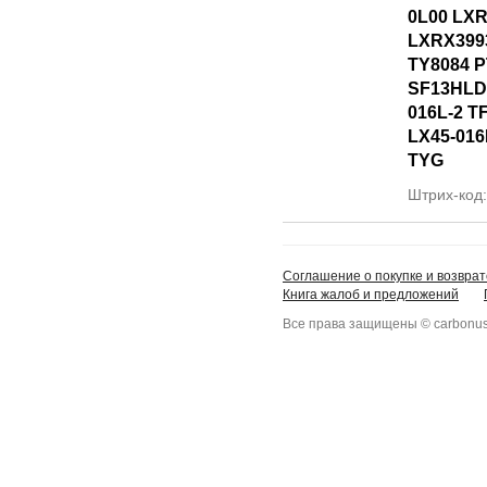
0L00 LXR
LXRX399
TY8084 
SF13HLD
016L-2 T
LX45-016
TYG
Штрих-код
Соглашение о покупке и возврат
Книга жалоб и предложений
Все права защищены © carbonus