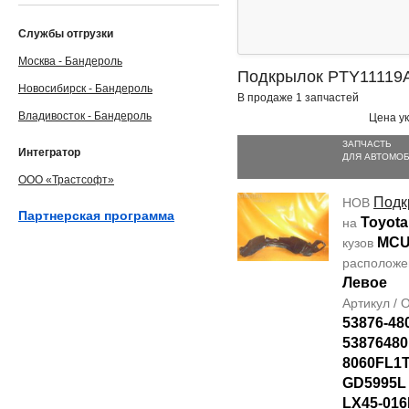
Службы отгрузки
Москва - Бандероль
Подкрылок PTY11119
Новосибирск - Бандероль
В продаже 1 запчастей
Владивосток - Бандероль
Цена ук
ЗАПЧАСТЬ
Интегратор
ДЛЯ АВТОМО
ООО «Трастсофт»
Подк
НОВ
Партнерская программа
Toyota
на
MCU
кузов
располож
Левое
Артикул /
53876-48
53876480
8060FL1T
GD5995L
LX45-016