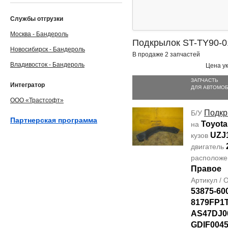
Службы отгрузки
Москва - Бандероль
Подкрылок ST-TY90-0
Новосибирск - Бандероль
В продаже 2 запчастей
Владивосток - Бандероль
Цена ук
ЗАПЧАСТЬ
Интегратор
ДЛЯ АВТОМО
ООО «Трастсофт»
Подкр
Б/У
Партнерская программа
Toyota
на
UZJ
кузов
двигатель
располож
Правое
Артикул /
53875-60
8179FP1T
AS47DJ0
GDIF0045