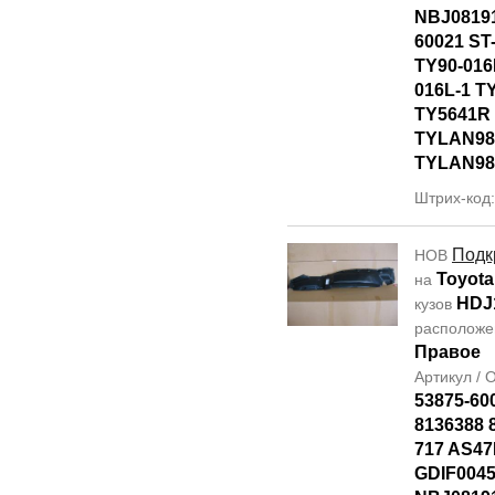
NBJ08191
60021 ST
TY90-016
016L-1 T
TY5641R
TYLAN98
TYLAN98
Штрих-код
Подк
НОВ
Toyota
на
HDJ
кузов
располож
Правое
Артикул /
53875-60
8136388 
717 AS4
GDIF0045