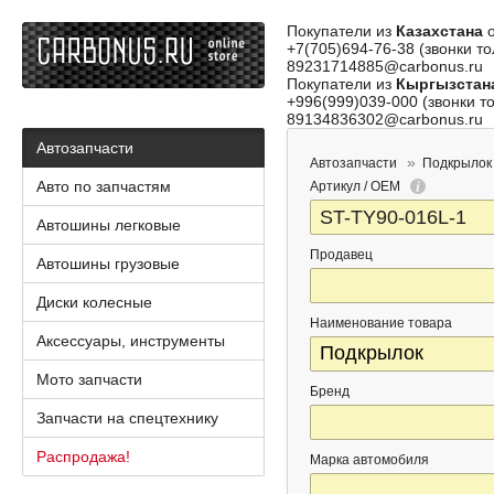
Покупатели из
Казахстана
о
+7(705)694-76-38 (звонки то
89231714885@carbonus.ru
Покупатели из
Кыргызстан
+996(999)039-000 (звонки то
89134836302@carbonus.ru
Автозапчасти
Автозапчасти
Подкрылок
Авто по запчастям
Артикул / OEM
Автошины легковые
Продавец
Автошины грузовые
Диски колесные
Наименование товара
Аксессуары, инструменты
Мото запчасти
Бренд
Запчасти на спецтехнику
Распродажа!
Марка автомобиля