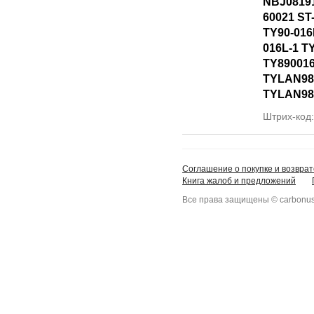
NBJ08191
60021 ST
TY90-016
016L-1 T
TY89001
TYLAN98
TYLAN98
Штрих-код
Соглашение о покупке и возврат
Книга жалоб и предложений
Все права защищены © carbonus