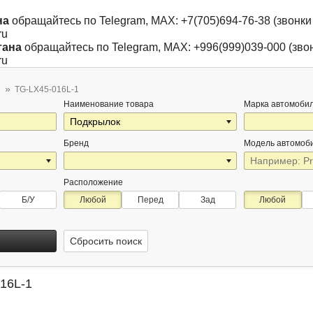
на
обращайтесь по Telegram, MAX: +7(705)694-76-38 (звонки 
ru
тана
обращайтесь по Telegram, MAX: +996(999)039-000 (звон
ru
TG-LX45-016L-1
Наименование товара
Марка автомоби
Бренд
Модель автомоб
Расположение
Б/У
Любой
Перед
Зад
Любой
Сбросить поиск
16L-1