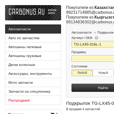
Покупатели из
Казахста
89231714885@carbonus.
Покупатели из
Кыргызс
89134836302@carbonus.
Автозапчасти
Автозапчасти
Подкрылок
Авто по запчастям
Артикул / OEM
Автошины легковые
Продавец
Автошины грузовые
Диски колесные
Состояние
Любой
Новый
Аксессуары, инструменты
Мото запчасти
Найти
Запчасти на спецтехнику
Распродажа!
Подкрылок TG-LX45-0
В продаже 4 запчастей