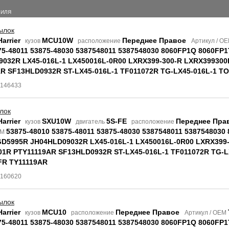
БИЛЯ
ылок
arrier
MCU10W
Переднее Правое
кузов
расположение
Артикул / O
75-48011 53875-48030 5387548011 5387548030 8060FP1Q 8060FP
032R LX45-016L-1 LX450016L-0R00 LXRX399-300-R LXRX39930
R SF13HLD0932R ST-LX45-016L-1 TF011072R TG-LX45-016L-1 T
8146433
лок
arrier
SXU10W
5S-FE
Переднее Пра
кузов
двигатель
расположение
53875-48010 53875-48011 53875-48030 5387548011 5387548030
EM
GD5995R JH04HLD09032R LX45-016L-1 LX450016L-0R00 LXRX399
1R PTY11119AR SF13HLD0932R ST-LX45-016L-1 TF011072R TG-L
FR TY11119AR
9160620
ылок
arrier
MCU10
Переднее Правое
кузов
расположение
Артикул / OEM
75-48011 53875-48030 5387548011 5387548030 8060FP1Q 8060FP