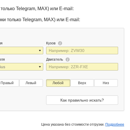
только Telegram, MAX) или E-mail:
ки только Telegram, MAX) или E-mail:
ля
Кузов
иля
Двигатель
Правый
Левый
Любой
Верх
Низ
Как правильно искать?
Цена указана без стоимости отгрузки.
Подробнее