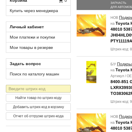
Корзина
0
ЗАПЧАСТЬ
ДЛЯ АВТОМО
Купить через менеджера
Подкр
НОВ
Toyota H
на
Личный кабинет
48010 538
JH04HLD09
Мои платежи и покупки
PTY11119A
Мои товары в резерве
Штрих-код: 
Задать вопрос
Подкры
Б/У
Toyota H
на
Поиск по каталогу машин
Артикул / O
8400-851 
Штрих-
LXRX39930
код
TO383062
Найти товар по штрих-коду
Штрих-код: 
Добавить штрих-код в корзину
Отчет об отгрузке штрих-кода
Подкр
НОВ
Toyota H
на
48010 538