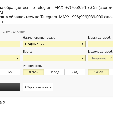
на
обращайтесь по Telegram, MAX: +7(705)694-76-38 (звонки 
ru
тана
обращайтесь по Telegram, MAX: +996(999)039-000 (звон
ru
к
B25D-34-38X
Наименование товара
Марка автомоби
Бренд
Модель автомоб
Расположение
Б/У
Любой
Перед
Зад
Любой
Сбросить поиск
38X