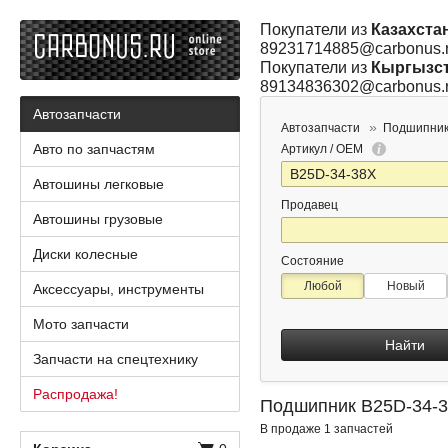
Покупатели из
Казахста
89231714885@carbonus.
Покупатели из
Кыргызс
89134836302@carbonus.
Автозапчасти
Автозапчасти
Подшипни
Авто по запчастям
Артикул / OEM
Автошины легковые
Продавец
Автошины грузовые
Диски колесные
Состояние
Любой
Новый
Аксессуары, инструменты
Мото запчасти
Найти
Запчасти на спецтехнику
Распродажа!
Подшипник B25D-34-
В продаже 1 запчастей