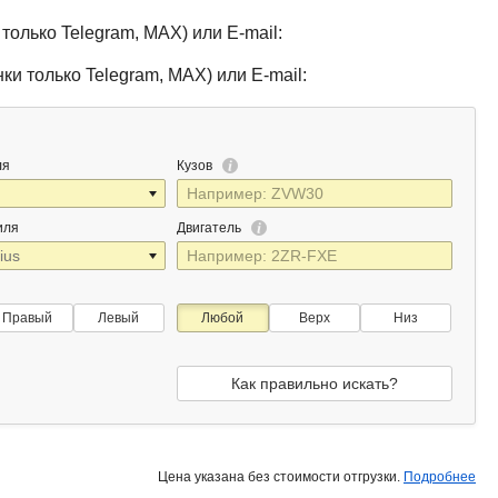
только Telegram, MAX) или E-mail:
ки только Telegram, MAX) или E-mail:
ля
Кузов
иля
Двигатель
Правый
Левый
Любой
Верх
Низ
Как правильно искать?
Цена указана без стоимости отгрузки.
Подробнее