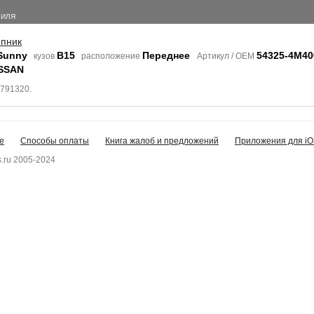
БИЛЯ
пник
Sunny
B15
Переднее
54325-4M40
кузов
расположение
Артикул / OEM
SSAN
1791320.
е
Способы оплаты
Книга жалоб и предложений
Приложения для iO
.ru 2005-2024