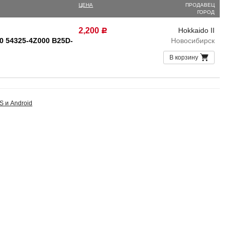
ЦЕНА
ПРОДАВЕЦ
ГОРОД
2,200
Hokkaido II
Р
0 54325-4Z000 B25D-
Новосибирск
В корзину
S и Android