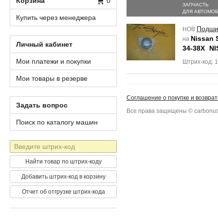
Корзина
0
ЗАПЧАСТЬ
ДЛЯ АВТОМО
Купить через менеджера
Подши
НОВ
Nissan 
на
Личный кабинет
34-38X
NI
Мои платежи и покупки
Штрих-код: 
Мои товары в резерве
Соглашение о покупке и возврат
Задать вопрос
Все права защищены © carbonus
Поиск по каталогу машин
Штрих-
код
Найти товар по штрих-коду
Добавить штрих-код в корзину
Отчет об отгрузке штрих-кода