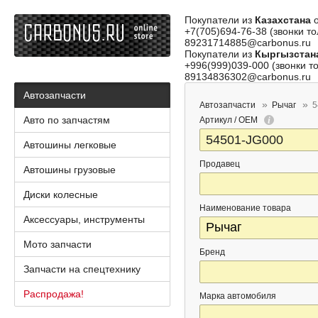
Покупатели из
Казахстана
о
+7(705)694-76-38 (звонки то
89231714885@carbonus.ru
Покупатели из
Кыргызстан
+996(999)039-000 (звонки то
89134836302@carbonus.ru
Автозапчасти
Автозапчасти
Рычаг
5
Авто по запчастям
Артикул / OEM
Автошины легковые
Продавец
Автошины грузовые
Диски колесные
Наименование товара
Аксессуары, инструменты
Мото запчасти
Бренд
Запчасти на спецтехнику
Распродажа!
Марка автомобиля