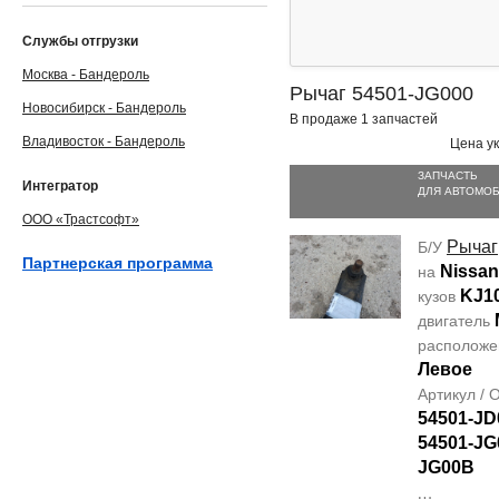
Службы отгрузки
Москва - Бандероль
Рычаг 54501-JG000
Новосибирск - Бандероль
В продаже 1 запчастей
Владивосток - Бандероль
Цена ук
ЗАПЧАСТЬ
Интегратор
ДЛЯ АВТОМО
ООО «Трастсофт»
Рычаг
Б/У
Партнерская программа
Nissan
на
KJ1
кузов
двигатель
располож
Левое
Артикул /
54501-JD
54501-JG
JG00B