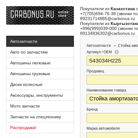
Покупатели из
Казахстана
о
+7(705)694-76-38 (звонки то
89231714885@carbonus.ru
Покупатели из
Кыргызстан
+996(999)039-000 (звонки то
89134836302@carbonus.ru
Автозапчасти
Автозапчасти
Стойка ам
Авто по запчастям
Артикул / OEM
Автошины легковые
Продавец
Автошины грузовые
Диски колесные
Наименование товара
Аксессуары, инструменты
Мото запчасти
Бренд
Запчасти на спецтехнику
Распродажа!
Марка автомобиля