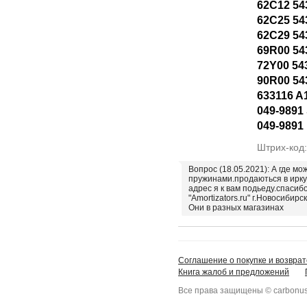
62C12 54
62C25 54
62C29 54
69R00 54
72Y00 54
90R00 54
633116 A
049-9891 
049-9891
Штрих-код
Вопрос (18.05.2021): А где мо
пружинами.продаються в ирку
адрес я к вам подьеду.спасиб
"Amortizators.ru" г.Новосибирск
Они в разных магазинах
Соглашение о покупке и возврат
Книга жалоб и предложений
Все права защищены © carbonus