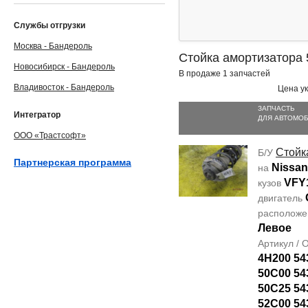
Службы отгрузки
Москва - Бандероль
Стойка амортизатора
Новосибирск - Бандероль
В продаже 1 запчастей
Владивосток - Бандероль
Цена ук
ЗАПЧАСТЬ
Интегратор
ДЛЯ АВТОМО
ООО «Трастсофт»
Стойк
Б/У
Партнерская программа
Nissan
на
VFY
кузов
двигатель
располож
Левое
Артикул /
4H200 54
50C00 54
50C25 54
52C00 54