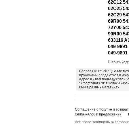
62C12 54
62C25 54
62C29 54
69R00 54
72Y00 54
90R00 54
633116 A
049-9891 
049-9891
Штрих-код
Вопрос (18.05.2021): А где мо
пружинами.продаються в ирку
адрес я к вам подьеду.спасиб
"Amortizators.ru" г.Новосибирск
Они в разных магазинах
Соглашение о покупке и возврат
Книга жалоб и предложений
Все права защищены © carbonus