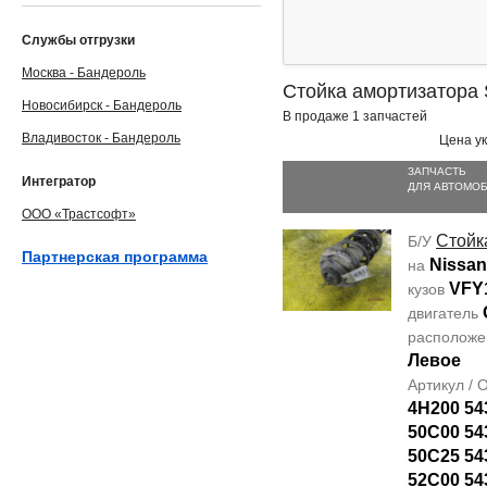
Службы отгрузки
Москва - Бандероль
Стойка амортизатора 
Новосибирск - Бандероль
В продаже 1 запчастей
Владивосток - Бандероль
Цена ук
ЗАПЧАСТЬ
Интегратор
ДЛЯ АВТОМО
ООО «Трастсофт»
Стойк
Б/У
Партнерская программа
Nissan
на
VFY
кузов
двигатель
располож
Левое
Артикул /
4H200 54
50C00 54
50C25 54
52C00 54