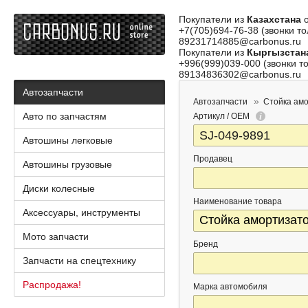
Покупатели из
Казахстана
о
+7(705)694-76-38 (звонки то
89231714885@carbonus.ru
Покупатели из
Кыргызстан
+996(999)039-000 (звонки то
89134836302@carbonus.ru
Автозапчасти
Автозапчасти
Стойка ам
Авто по запчастям
Артикул / OEM
Автошины легковые
Продавец
Автошины грузовые
Диски колесные
Наименование товара
Аксессуары, инструменты
Мото запчасти
Бренд
Запчасти на спецтехнику
Распродажа!
Марка автомобиля