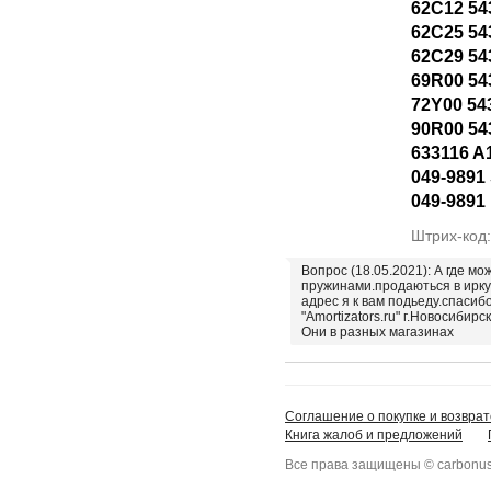
62C12 54
62C25 54
62C29 54
69R00 54
72Y00 54
90R00 54
633116 A
049-9891 
049-9891
Штрих-код
Вопрос (18.05.2021): А где мо
пружинами.продаються в ирку
адрес я к вам подьеду.спасиб
"Amortizators.ru" г.Новосибирск
Они в разных магазинах
Соглашение о покупке и возврат
Книга жалоб и предложений
Все права защищены © carbonus