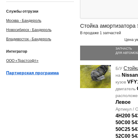
Службы отгрузки
Москва - Бандероль
Стойка амортизатора 
Новосибирск - Бандероль
В продаже 1 запчастей
Владивосток - Бандероль
Цена ук
ЗАПЧАСТЬ
Интегратор
ДЛЯ АВТОМО
ООО «Трастсофт»
Стойк
Б/У
Партнерская программа
Nissan
на
VFY
кузов
двигатель
располож
Левое
Артикул /
4H200 54
50C00 54
50C25 54
52C00 54