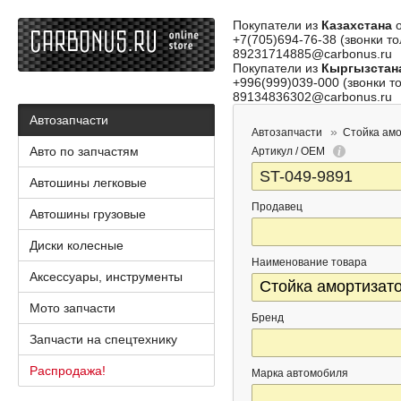
Покупатели из
Казахстана
о
+7(705)694-76-38 (звонки то
89231714885@carbonus.ru
Покупатели из
Кыргызстан
+996(999)039-000 (звонки то
89134836302@carbonus.ru
Автозапчасти
Автозапчасти
Стойка ам
Авто по запчастям
Артикул / OEM
Автошины легковые
Продавец
Автошины грузовые
Диски колесные
Наименование товара
Аксессуары, инструменты
Мото запчасти
Бренд
Запчасти на спецтехнику
Распродажа!
Марка автомобиля