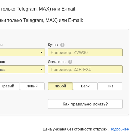
только Telegram, MAX) или E-mail:
ки только Telegram, MAX) или E-mail:
ля
Кузов
иля
Двигатель
Правый
Левый
Любой
Верх
Низ
Как правильно искать?
Цена указана без стоимости отгрузки.
Подробнее