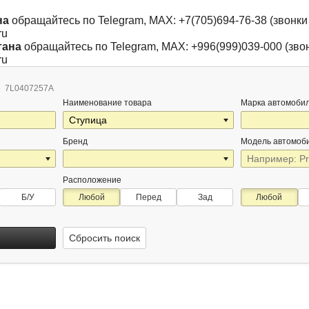
на
обращайтесь по Telegram, MAX: +7(705)694-76-38 (звонки 
ru
тана
обращайтесь по Telegram, MAX: +996(999)039-000 (звон
ru
7L0407257A
Наименование товара
Марка автомоби
Бренд
Модель автомоб
Расположение
Б/У
Любой
Перед
Зад
Любой
Сбросить поиск