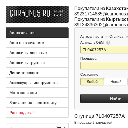
Покупатели из
Казахста
89231714885@carbonus.
Покупатели из
Кыргызс
89134836302@carbonus.
Автозапчасти
Автозапчасти
Ступица
Авто по запчастям
Артикул / OEM
Автошины легковые
Продавец
Автошины грузовые
Диски колесные
Состояние
Любой
Новый
Аксессуары, инструменты
Мото запчасти
Найти
Запчасти на спецтехнику
Распродажа!
Ступица 7L0407257A
В продаже 2 запчастей