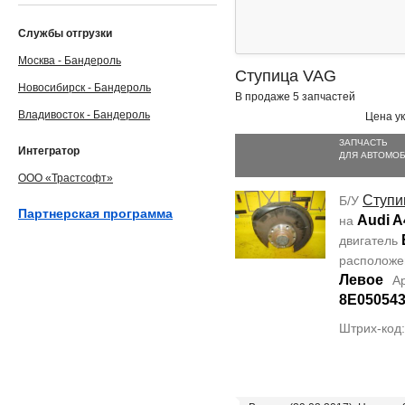
Службы отгрузки
Москва - Бандероль
Ступица VAG
Новосибирск - Бандероль
В продаже 5 запчастей
Владивосток - Бандероль
Цена ук
ЗАПЧАСТЬ
Интегратор
ДЛЯ АВТОМО
ООО «Трастсофт»
Ступи
Б/У
Партнерская программа
Audi A
на
двигатель
располож
Левое
А
8E05054
Штрих-код