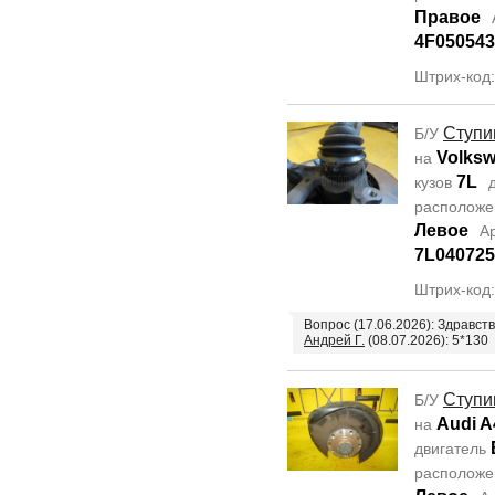
Правое
4F050543
Штрих-код
Ступи
Б/У
Volksw
на
7L
кузов
д
располож
Левое
А
7L04072
Штрих-код
Вопрос (17.06.2026): Здравст
Андрей Г.
(08.07.2026): 5*130
Ступи
Б/У
Audi A
на
двигатель
располож