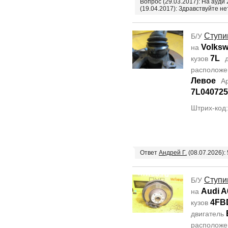
Вопрос (29.03.2017): На ауди
(19.04.2017): Здравствуйте н
Ступи
Б/У
Volksw
на
7L
кузов
д
располож
Левое
А
7L04072
Штрих-код
Ответ
Андрей Г.
(08.07.2026):
Ступи
Б/У
Audi A
на
4FB
кузов
двигатель
располож