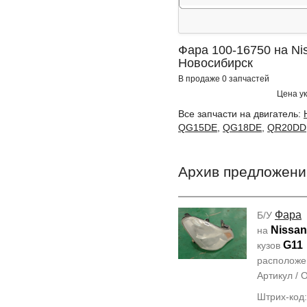
Фара 100-16750 на Nis
Новосибирск
В продаже 0 запчастей
Цена ук
Все запчасти на двигатель:
QG15DE
,
QG18DE
,
QR20DD
Архив предложени
Фара
Б/У
Nissan
на
G11
кузов
располож
Артикул /
Штрих-код