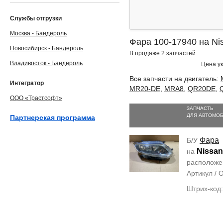
Службы отгрузки
Москва - Бандероль
Фара 100-17940 на Nis
Новосибирск - Бандероль
В продаже 2 запчастей
Владивосток - Бандероль
Цена ук
Все запчасти на двигатель:
Интегратор
MR20-DE
,
MRA8
,
QR20DE
,
ООО «Трастсофт»
ЗАПЧАСТЬ
ДЛЯ АВТОМО
Партнерская программа
Фара
Б/У
Nissan 
на
располож
Артикул /
Штрих-код