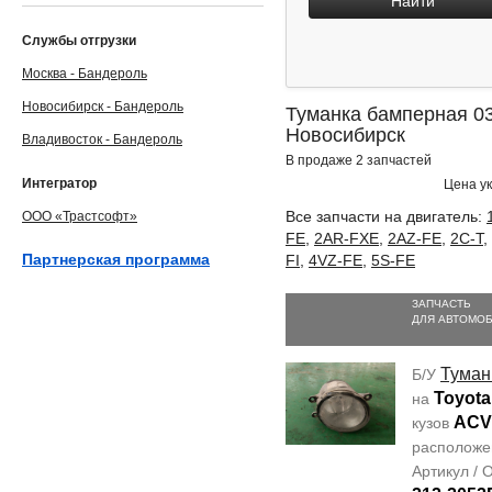
Найти
Службы отгрузки
Москва - Бандероль
Новосибирск - Бандероль
Туманка бамперная 03
Новосибирск
Владивосток - Бандероль
В продаже 2 запчастей
Интегратор
Цена ук
Все запчасти на двигатель:
ООО «Трастсофт»
FE
,
2AR-FXE
,
2AZ-FE
,
2C-T
,
Партнерская программа
FI
,
4VZ-FE
,
5S-FE
ЗАПЧАСТЬ
ДЛЯ АВТОМО
Туман
Б/У
Toyota
на
ACV
кузов
располож
Артикул /