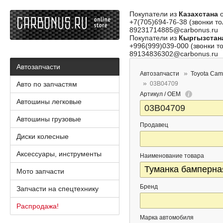
Покупатели из
Казахстана
о
+7(705)694-76-38 (звонки то
89231714885@carbonus.ru
Покупатели из
Кыргызстан
+996(999)039-000 (звонки то
89134836302@carbonus.ru
Автозапчасти
Автозапчасти
Toyota Cam
Авто по запчастям
03B04709
Артикул / OEM
Автошины легковые
Автошины грузовые
Продавец
Диски колесные
Аксессуары, инструменты
Наименование товара
Мото запчасти
Бренд
Запчасти на спецтехнику
Распродажа!
Марка автомобиля