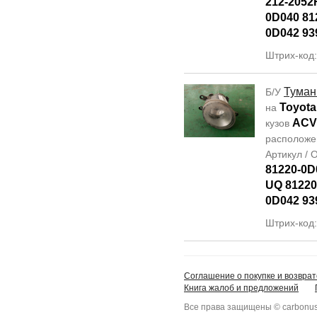
212-2052
0D040 81
0D042 93
Штрих-код
Туман
Б/У
Toyota
на
ACV
кузов
располож
Артикул /
81220-0D
UQ 81220
0D042 93
Штрих-код
Соглашение о покупке и возврат
Книга жалоб и предложений
Все права защищены © carbonus