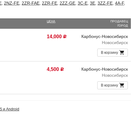
E
,
2NZ-FE
,
2ZR-FAE
,
2ZR-FE
,
2ZZ-GE
,
3C-E
,
3E
,
3ZZ-FE
,
4A-F
,
ЦЕНА
ПРОДАВЕЦ
ГОРОД
14,000
Карбонус-Новосибирск
Р
Новосибирск
В корзину
4,500
Карбонус-Новосибирск
Р
Новосибирск
В корзину
S и Android