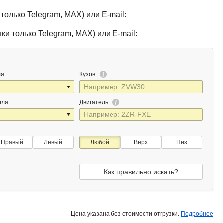
только Telegram, MAX) или E-mail:
ки только Telegram, MAX) или E-mail:
ля
Кузов
иля
Двигатель
Правый
Левый
Любой
Верх
Низ
Как правильно искать?
Цена указана без стоимости отгрузки.
Подробнее