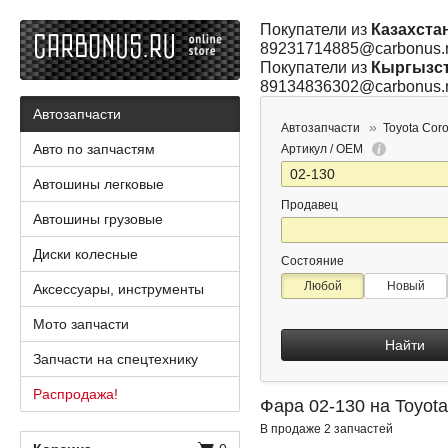
Покупатели из
Казахста
89231714885@carbonus.
Покупатели из
Кыргызс
89134836302@carbonus.
Автозапчасти
Автозапчасти
Toyota Coro
Авто по запчастям
Артикул / OEM
Автошины легковые
Продавец
Автошины грузовые
Диски колесные
Состояние
Любой
Новый
Аксессуары, инструменты
Мото запчасти
Найти
Запчасти на спецтехнику
Распродажа!
Фара 02-130 на Toyota
В продаже 2 запчастей