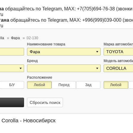
на
обращайтесь по Telegram, MAX: +7(705)694-76-38 (звонки 
ru
тана
обращайтесь по Telegram, MAX: +996(999)039-000 (звон
ru
lla
Фара
02-130
Наименование товара
Марка автомоби
Бренд
Модель автомоб
Расположение
Б/У
Любой
Перед
Зад
Любой
Сбросить поиск
 Corolla - Новосибирск