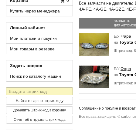
Корзина
0
Все запчасти на двигатель:
4A-FE
,
4A-GE
,
4A-GZE
,
4E-
Купить через менеджера
ЗАПЧАСТЬ
ДЛЯ АВТОМО
Личный кабинет
Фара
Б/У
Мои платежи и покупки
Toyota 
на
Мои товары в резерве
Штрих-код: 
Задать вопрос
Фара
Б/У
Toyota 
на
Поиск по каталогу машин
Штрих-код: 
Штрих-
код
Найти товар по штрих-коду
Соглашение о покупке и возврат
Добавить штрих-код в корзину
Все права защищены © carbonus
Отчет об отгрузке штрих-кода