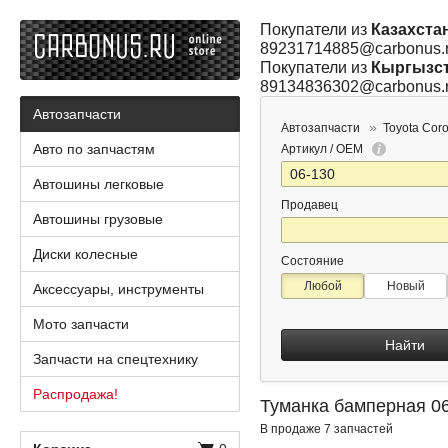
Покупатели из
Казахста
89231714885@carbonus.
Покупатели из
Кыргызс
89134836302@carbonus.
Автозапчасти
Автозапчасти
Toyota Coro
Авто по запчастям
Артикул / OEM
Автошины легковые
Продавец
Автошины грузовые
Диски колесные
Состояние
Любой
Новый
Аксессуары, инструменты
Мото запчасти
Найти
Запчасти на спецтехнику
Распродажа!
Туманка бамперная 06-
В продаже 7 запчастей