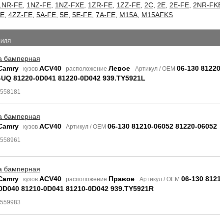
1NR-FE
,
1NZ-FE
,
1NZ-FXE
,
1ZR-FE
,
1ZZ-FE
,
2C
,
2E
,
2E-FE
,
2NR-FK
FE
,
4ZZ-FE
,
5A-FE
,
5E
,
5E-FE
,
7A-FE
,
M15A
,
M15AFKS
БИЛЯ
а бамперная
Camry
ACV40
Левое
06-130 8122
кузов
расположение
Артикул / OEM
-UQ 81220-0D041 81220-0D042 939.TY5921L
8558181
а бамперная
Camry
ACV40
06-130 81210-06052 81220-06052
кузов
Артикул / OEM
8558961
а бамперная
Camry
ACV40
Правое
06-130 812
кузов
расположение
Артикул / OEM
0D040 81210-0D041 81210-0D042 939.TY5921R
8559983