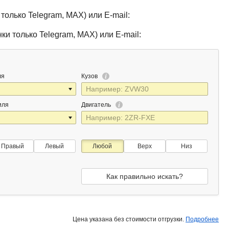
только Telegram, MAX) или E-mail:
ки только Telegram, MAX) или E-mail:
ля
Кузов
иля
Двигатель
Правый
Левый
Любой
Верх
Низ
Как правильно искать?
Цена указана без стоимости отгрузки.
Подробнее