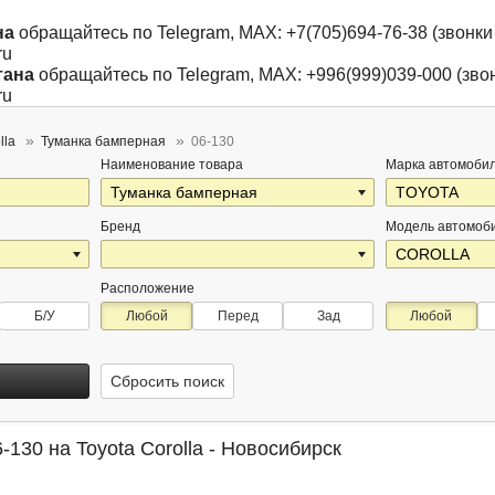
на
обращайтесь по Telegram, MAX: +7(705)694-76-38 (звонки 
ru
тана
обращайтесь по Telegram, MAX: +996(999)039-000 (звон
ru
lla
Туманка бамперная
06-130
Наименование товара
Марка автомоби
Бренд
Модель автомоб
Расположение
Б/У
Любой
Перед
Зад
Любой
Сбросить поиск
130 на Toyota Corolla - Новосибирск