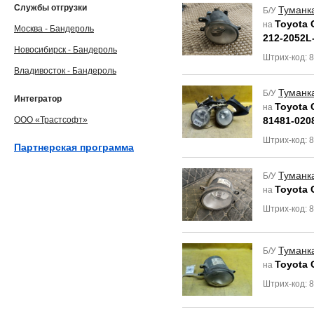
Службы отгрузки
Туманк
Б/У
Toyota 
на
Москва - Бандероль
212-2052L
Новосибирск - Бандероль
Штрих-код: 
Владивосток - Бандероль
Туманк
Б/У
Интегратор
Toyota 
на
ООО «Трастсофт»
81481-020
Штрих-код: 
Партнерская программа
Туманк
Б/У
Toyota 
на
Штрих-код: 
Туманк
Б/У
Toyota 
на
Штрих-код: 