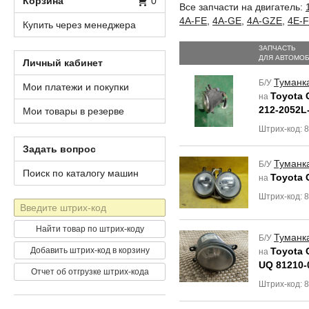
Корзина
0
Все запчасти на двигатель:
4A-FE
,
4A-GE
,
4A-GZE
,
4E-
Купить через менеджера
ЗАПЧАСТЬ
ДЛЯ АВТОМО
Личный кабинет
Туманк
Б/У
Мои платежи и покупки
Toyota 
на
212-2052L
Мои товары в резерве
Штрих-код: 
Задать вопрос
Туманк
Б/У
Поиск по каталогу машин
Toyota 
на
Штрих-код: 
Штрих-
код
Найти товар по штрих-коду
Туманк
Б/У
Добавить штрих-код в корзину
Toyota 
на
UQ 81210-
Отчет об отгрузке штрих-кода
Штрих-код: 