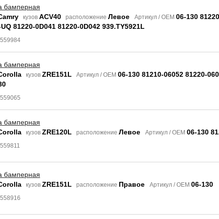
а бамперная
Camry
ACV40
Левое
06-130 8122
кузов
расположение
Артикул / OEM
-UQ 81220-0D041 81220-0D042 939.TY5921L
8559984
а бамперная
Corolla
ZRE151L
06-130 81210-06052 81220-06
кузов
Артикул / OEM
80
8559065
а бамперная
Corolla
ZRE120L
Левое
06-130 8
кузов
расположение
Артикул / OEM
8559811
а бамперная
Corolla
ZRE151L
Правое
06-130
кузов
расположение
Артикул / OEM
8558916