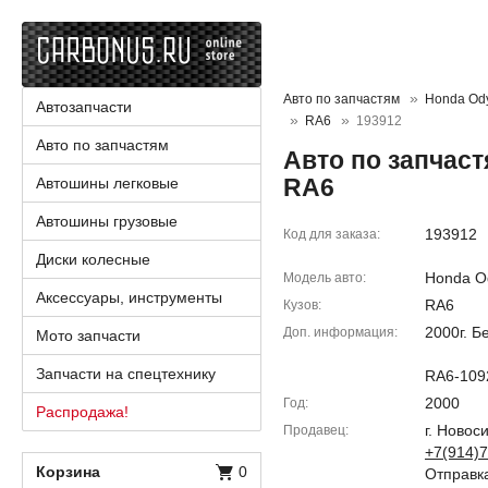
Авто по запчастям
Honda Od
Автозапчасти
RA6
193912
Авто по запчастям
Авто по запчас
RA6
Автошины легковые
Автошины грузовые
193912
Код для заказа
Диски колесные
Honda O
Модель авто
Аксессуары, инструменты
RA6
Кузов
2000г. Б
Доп. информация
Мото запчасти
Запчасти на спецтехнику
RA6-109
2000
Год
Распродажа!
г. Новос
Продавец
+7(914)7
Корзина
0
Отправка