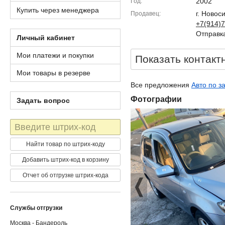
2002
Год
Купить через менеджера
г. Новос
Продавец
+7(914)7
Отправка
Личный кабинет
Мои платежи и покупки
Показать контакт
Мои товары в резерве
Все предложения
Авто по з
Фотографии
Задать вопрос
Штрих-
код
Найти товар по штрих-коду
Добавить штрих-код в корзину
Отчет об отгрузке штрих-кода
Службы отгрузки
Москва - Бандероль