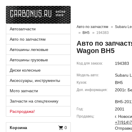
Авто по запчастям
Subaru L
Автозапчасти
BH5
194383
Авто по запчастям
Авто по запчаст
Wagon BH5
Автошины легковые
Автошины грузовые
194383
Код для заказа
Диски колесные
Subaru 
Модель авто
Аксессуары, инструменты
BH5
Кузов
2001г. Б
Доп. информация
Мото запчасти
Запчасти на спецтехнику
BH5-201
2001
Год
Распродажа!
г. Новос
Продавец
+7(914)7
Корзина
0
Отправка