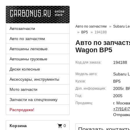
Авто по запчастям
Subaru L
Автозапчасти
BP5
194188
Авто по запчастям
Авто по запчаст
Wagon BP5
Автошины легковые
Автошины грузовые
194188
Код для заказа
Диски колесные
Subaru 
Модель авто
Аксессуары, инструменты
BP5
Кузов
2005г. B
Доп. информация
Мото запчасти
2005
Год
Запчасти на спецтехнику
г. Москв
Продавец
+7(914)7
Распродажа!
Отправка
Корзина
0
Показать контакт