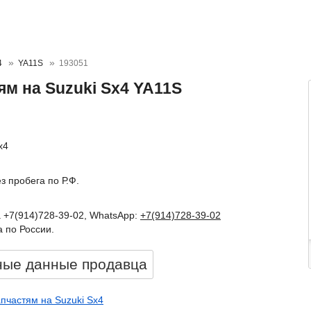
4
YA11S
193051
ям на Suzuki Sx4 YA11S
x4
ез пробега по Р.Ф.
а +7(914)728-39-02, WhatsApp:
+7(914)728-39-02
 по России.
ные данные продавцa
апчастям на Suzuki Sx4