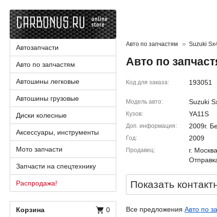
Авто по запчастям
Suzuki Sx
Автозапчасти
Авто по запчаст
Авто по запчастям
Автошины легковые
193051
Код для заказа
Автошины грузовые
Suzuki S
Модель авто
YA11S
Кузов
Диски колесные
2009г. Б
Доп. информация
Аксессуары, инструменты
2009
Год
Мото запчасти
г. Москв
Продавец
Отправка
Запчасти на спецтехнику
Показать контакт
Распродажа!
Все предложения
Авто по з
Корзина
0