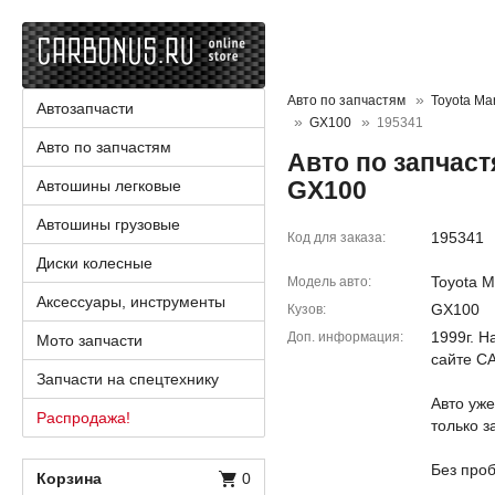
Авто по запчастям
Toyota Mar
Автозапчасти
GX100
195341
Авто по запчастям
Авто по запчастя
GX100
Автошины легковые
Автошины грузовые
195341
Код для заказа
Диски колесные
Toyota Ma
Модель авто
Аксессуары, инструменты
GX100
Кузов
1999г. Н
Доп. информация
Мото запчасти
сайте 
Запчасти на спецтехнику
Авто уже
Распродажа!
только 
Без проб
Корзина
0