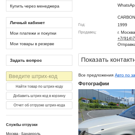
WhatsAp
Купить через менеджера
CARBON
Личный кабинет
1999
Год
г. Москв
Продавец
Мои платежи и покупки
+7(914)7
Мои товары в резерве
Отправка
Показать контакт
Задать вопрос
Штрих-
Все предложения
Авто по за
код
Фотографии
Найти товар по штрих-коду
Добавить штрих-код в корзину
Отчет об отгрузке штрих-кода
Службы отгрузки
Москва - Бандероль