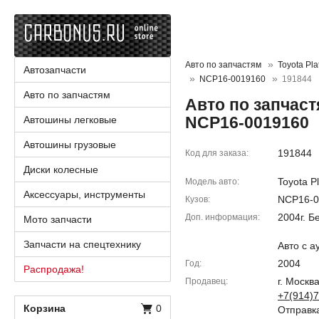
Авто по запчастям
Toyota Pla
Автозапчасти
NCP16-0019160
191844
Авто по запчастям
Авто по запчастя
NCP16-0019160
Автошины легковые
Автошины грузовые
191844
Код для заказа
Диски колесные
Toyota Pl
Модель авто
Аксессуары, инструменты
NCP16-0
Кузов
2004г. Б
Доп. информация
Мото запчасти
Запчасти на спецтехнику
Авто с 
2004
Год
Распродажа!
г. Москв
Продавец
+7(914)7
Корзина
0
Отправка