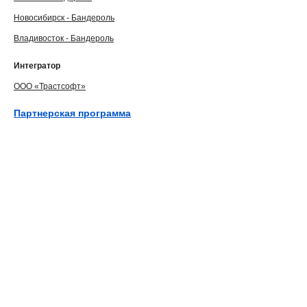
Новосибирск - Бандероль
Владивосток - Бандероль
Интегратор
ООО «Трастсофт»
Партнерская программа