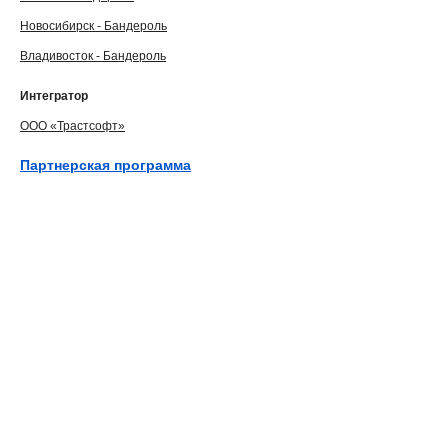
Новосибирск - Бандероль
Владивосток - Бандероль
Интегратор
ООО «Трастсофт»
Партнерская программа