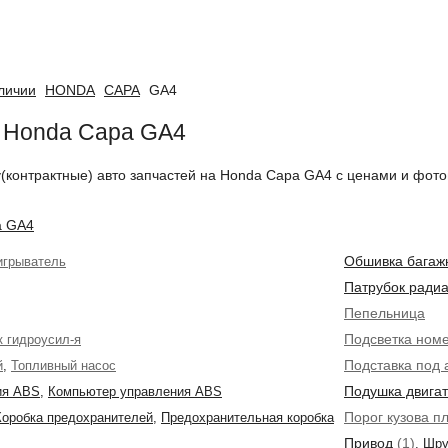
аличии
HONDA
CAPA
GA4
а Honda Capa GA4
у(контрактные) авто запчастей на Honda Capa GA4 с ценами и фото
a GA4
Обшивка багаж
игрыватель
Патрубок ради
Пепельница
Подсветка ном
к гидроусил-я
Подставка под 
й
,
Топливный насос
Подушка двига
ия ABS
,
Компьютер управления ABS
Порог кузова пл
Коробка предохранителей
,
Предохранительная коробка
Привод
(1)
,
Шру