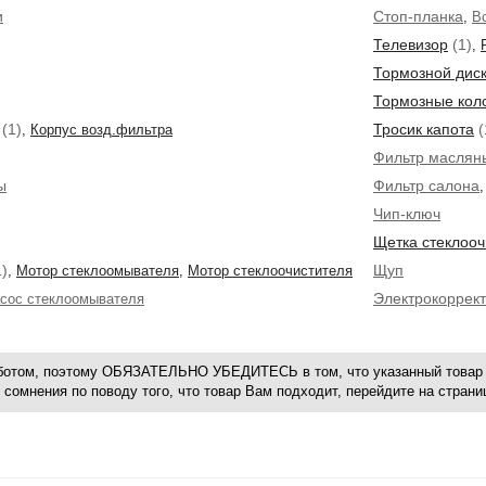
и
Стоп-планка
,
В
Телевизор
(1)
,
Тормозной дис
Тормозные кол
(1)
Тросик капота
(
,
Корпус возд.фильтра
Фильтр маслян
ы
Фильтр салона
Чип-ключ
Щетка стеклооч
)
Щуп
,
Мотор стеклоомывателя
,
Мотор стеклоочистителя
Электрокоррек
сос стеклоомывателя
оботом, поэтому ОБЯЗАТЕЛЬНО УБЕДИТЕСЬ в том, что указанный товар 
 сомнения по поводу того, что товар Вам подходит, перейдите на стран