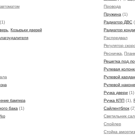
Провода
 автоматом
Пружина
(1)
(1)
Радиатор ДВС
(
Радиатор конд
верь
,
Козырьки дверей
Распредвал
влагоудалителя
Регулятор скор
Ресничка
,
Планк
Решетка под ло
Рулевая колонк
вала
Рулевой кардан
Рулевой након
лона
Ручка двери
(1)
Ручка КПП
(1)
ение бампера
,
ного бака
(1)
Сайлентблок
(2
Светильник са
Ухо
Спойлер
Стойка аморти