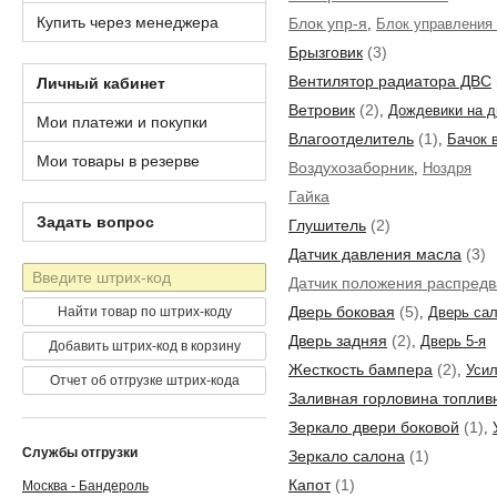
Купить через менеджера
Блок упр-я
,
Блок управления
Брызговик
(3)
Вентилятор радиатора ДВС
Личный кабинет
Ветровик
(2)
,
Дождевики на д
Мои платежи и покупки
Влагоотделитель
(1)
,
Бачок 
Мои товары в резерве
Воздухозаборник
,
Ноздря
Гайка
Задать вопрос
Глушитель
(2)
Датчик давления масла
(3)
Штрих-
Датчик положения распред
код
Дверь боковая
(5)
Найти товар по штрих-коду
,
Дверь са
Дверь задняя
(2)
,
Дверь 5-я
Добавить штрих-код в корзину
Жесткость бампера
(2)
,
Усил
Отчет об отгрузке штрих-кода
Заливная горловина топлив
Зеркало двери боковой
(1)
,
Службы отгрузки
Зеркало салона
(1)
Капот
(1)
Москва - Бандероль