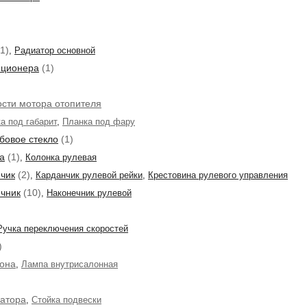
1)
,
Радиатор основной
иционера
(1)
ости мотора отопителя
а под габарит
,
Планка под фару
бовое стекло
(1)
а
(1)
,
Колонка рулевая
чик
(2)
,
Карданчик рулевой рейки
,
Крестовина рулевого управления
ечник
(10)
,
Наконечник рулевой
Ручка переключения скоростей
)
лона
,
Лампа внутрисалонная
затора
,
Стойка подвески