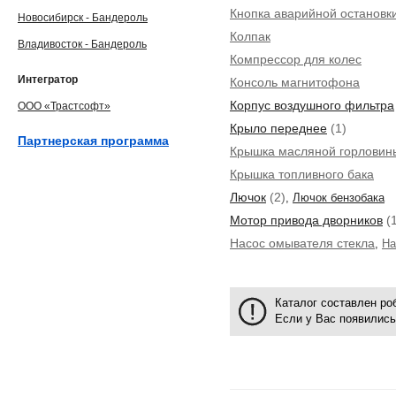
Кнопка аварийной остановк
Новосибирск - Бандероль
Колпак
Владивосток - Бандероль
Компрессор для колес
Интегратор
Консоль магнитофона
Корпус воздушного фильтра
ООО «Трастсофт»
Крыло переднее
(1)
Партнерская программа
Крышка масляной горловин
Крышка топливного бака
Лючок
(2)
,
Лючок бензобака
Мотор привода дворников
(1
Насос омывателя стекла
,
На
Каталог составлен р
Если у Вас появились