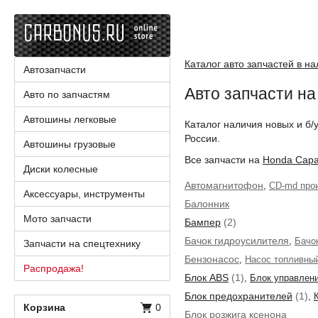
Каталог авто запчастей в н
Автозапчасти
Авто запчасти н
Авто по запчастям
Автошины легковые
Каталог наличия новых и б/
России.
Автошины грузовые
Все запчасти на
Honda Cap
Диски колесные
Автомагнитофон
,
CD-md про
Аксессуары, инструменты
Балонник
Мото запчасти
Бампер
(2)
Бачок гидроусилителя
,
Бачо
Запчасти на спецтехнику
Бензонасос
,
Насос топливны
Распродажа!
Блок ABS
(1)
,
Блок управлен
Блок предохранителей
(1)
,
Корзина
0
Блок розжига ксенона