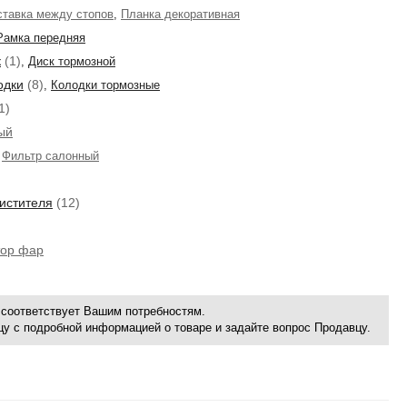
ставка между стопов
,
Планка декоративная
Рамка передняя
к
(1)
,
Диск тормозной
одки
(8)
,
Колодки тормозные
1)
ый
,
Фильтр салонный
истителя
(12)
тор фар
соответствует Вашим потребностям.
ицу с подробной информацией о товаре и задайте вопрос Продавцу.