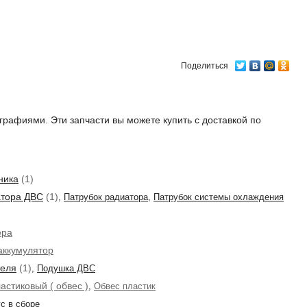
Поделиться
графиями. Эти запчасти вы можете купить с доставкой по
ника
(1)
атора ДВС
(1)
,
Патрубок радиатора
,
Патрубок системы охлаждения
ера
аккумулятор
теля
(1)
,
Подушка ДВС
астиковый ( обвес )
,
Обвес пластик
с в сборе