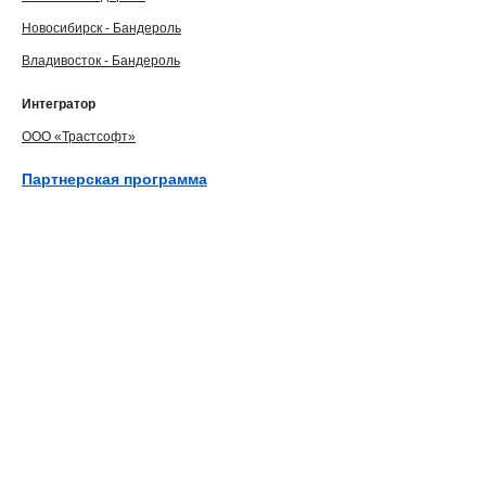
Новосибирск - Бандероль
Владивосток - Бандероль
Интегратор
ООО «Трастсофт»
Партнерская программа