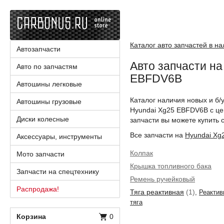
Каталог авто запчастей в н
Автозапчасти
Авто запчасти на
Авто по запчастям
EBFDV6B
Автошины легковые
Каталог наличия новых и б/
Автошины грузовые
Hyundai Xg25 EBFDV6B с ц
Диски колесные
запчасти вы можете купить с
Все запчасти на
Hyundai Xg
Аксессуары, инструменты
Колпак
Мото запчасти
Крышка топливного бака
Запчасти на спецтехнику
Ремень ручейковый
Распродажа!
Тяга реактивная
(1)
,
Реактив
тяга
Корзина
0