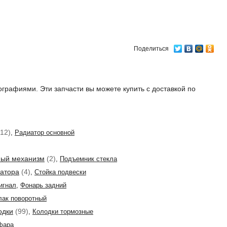
Поделиться
тографиями. Эти запчасти вы можете купить с доставкой по
12)
,
Радиатор основной
ый механизм
(2)
,
Подъемник стекла
затора
(4)
,
Стойка подвески
игнал
,
Фонарь задний
лак поворотный
одки
(99)
,
Колодки тормозные
фара