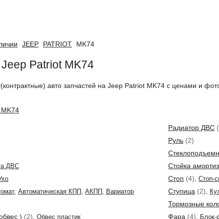
аличии
JEEP
PATRIOT
MK74
 Jeep Patriot MK74
у(контрактные) авто запчастей на Jeep Patriot MK74 с ценами и фо
t MK74
Радиатор ДВС
(
Руль
(2)
Стеклоподъемн
Стойка аморти
та ДВС
Стоп
(4)
Ухо
,
Стоп-с
Ступица
(2)
томат
,
Автоматическая КПП
,
АКПП
,
Вариатор
,
Ку
Тормозные кол
обвес )
(2)
Фара
(4)
,
Обвес пластик
,
Блок-