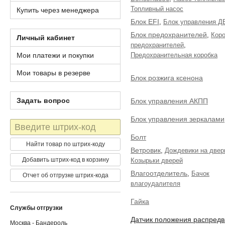
Топливный насос
Купить через менеджера
Блок EFI
,
Блок управления Д
Блок предохранителей
,
Коро
Личный кабинет
предохранителей
,
Мои платежи и покупки
Предохранительная коробка
Мои товары в резерве
Блок розжига ксенона
Задать вопрос
Блок управления АКПП
Блок управления зеркалами
Штрих-
код
Болт
Найти товар по штрих-коду
Ветровик
,
Дождевики на двер
Добавить штрих-код в корзину
Козырьки дверей
Влагоотделитель
,
Бачок
Отчет об отгрузке штрих-кода
влагоудалителя
Гайка
Службы отгрузки
Датчик положения распред
Москва - Бандероль