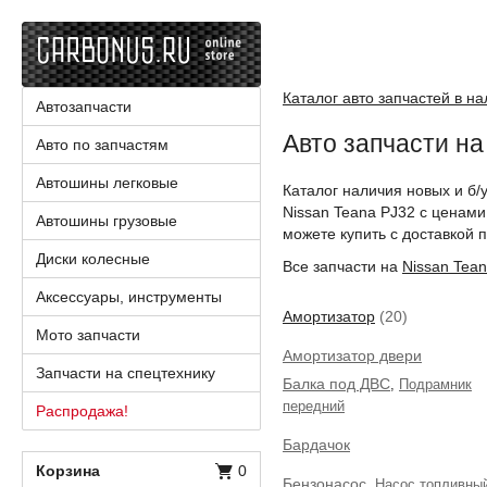
Каталог авто запчастей в н
Автозапчасти
Авто запчасти на
Авто по запчастям
Автошины легковые
Каталог наличия новых и б/
Nissan Teana PJ32 с ценами
Автошины грузовые
можете купить с доставкой п
Диски колесные
Все запчасти на
Nissan Tea
Аксессуары, инструменты
Амортизатор
(20)
Мото запчасти
Амортизатор двери
Запчасти на спецтехнику
Балка под ДВС
,
Подрамник
передний
Распродажа!
Бардачок
Корзина
0
Бензонасос
,
Насос топливны