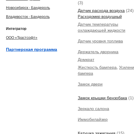
(3)
Новосибирск - Бандероль
Датчик расхода воздуха
(24)
Владивосток - Бандероль
Расходомер воздушный
Датчик температуры
Интегратор
охлаждающей жидкости
ООО «Трастсофт»
Датчик уровня топлива
Партнерская программа
Держатель дворника
Домкрат
Жесткость бампера
,
Усилени
бампера
Замок двери
Замок крышки бензобака
(1)
Зеркало салона
Иммобилайзер
Катушка зажигания
(15)