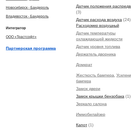
Датчик положения распред
Новосибирск - Бандероль
(3)
Владивосток - Бандероль
Датчик расхода воздуха
(24)
Расходомер воздушный
Интегратор
Датчик температуры
ООО «Трастсофт»
охлаждающей жидкости
Датчик уровня топлива
Партнерская программа
Держатель дворника
Домкрат
Жесткость бампера
,
Усилени
бампера
Замок двери
Замок крышки бензобака
(1)
Зеркало салона
Иммобилайзер
Капот
(1)