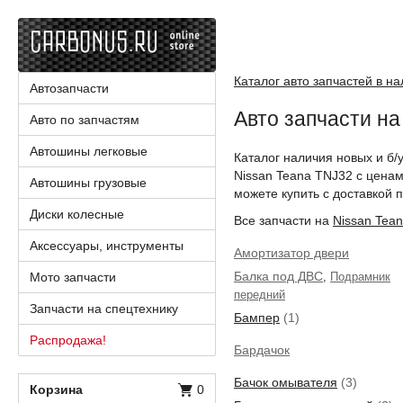
Каталог авто запчастей в н
Автозапчасти
Авто запчасти на
Авто по запчастям
Автошины легковые
Каталог наличия новых и б/
Nissan Teana TNJ32 с цена
Автошины грузовые
можете купить с доставкой п
Диски колесные
Все запчасти на
Nissan Tea
Аксессуары, инструменты
Амортизатор двери
Балка под ДВС
Мото запчасти
,
Подрамник
передний
Запчасти на спецтехнику
Бампер
(1)
Распродажа!
Бардачок
Бачок омывателя
(3)
Корзина
0