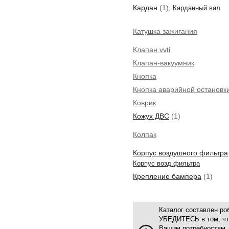
Кардан
(1)
,
Карданный вал
Катушка зажигания
Клапан vvti
Клапан-вакуумник
Кнопка
Кнопка аварийной остановк
Коврик
Кожух ДВС
(1)
Колпак
Корпус воздушного фильтра
Корпус возд.фильтра
Крепление бампера
(1)
Каталог составлен р
УБЕДИТЕСЬ в том, что
Вашим потребностям.