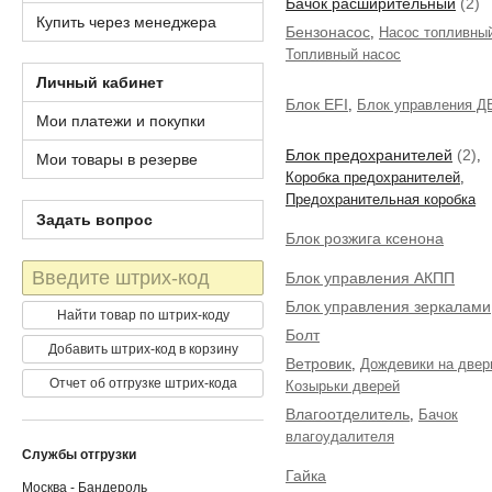
Бачок расширительный
(2)
Купить через менеджера
Бензонасос
,
Насос топливны
Топливный насос
Личный кабинет
Блок EFI
,
Блок управления Д
Мои платежи и покупки
Блок предохранителей
(2)
,
Мои товары в резерве
Коробка предохранителей
,
Предохранительная коробка
Задать вопрос
Блок розжига ксенона
Штрих-
Блок управления АКПП
код
Блок управления зеркалами
Найти товар по штрих-коду
Болт
Добавить штрих-код в корзину
Ветровик
,
Дождевики на двер
Отчет об отгрузке штрих-кода
Козырьки дверей
Влагоотделитель
,
Бачок
влагоудалителя
Службы отгрузки
Гайка
Москва - Бандероль