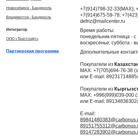
Новосибирск - Бандероль
+7(914)798-32-33(MAX); 
+7(914)675-59-78; +7(423
Владивосток - Бандероль
defriz@mailcenter.ru
Интегратор
Время работы:
понедельник-пятница - с 
ООО «Трастсофт»
воскресенье, суббота - 
Партнерская программа
Дополнительные контакт
Покупатели из
Казахста
MAX: +7(705)694-76-38 (
или E-mail: 89231714885
Покупатели из
Кыргызс
MAX: +996(999)039-000 (
или E-mail: 89134836302
E-mail:
89841480383@carbonus.
89151755312@carbonus.
89147283902@carbonus.