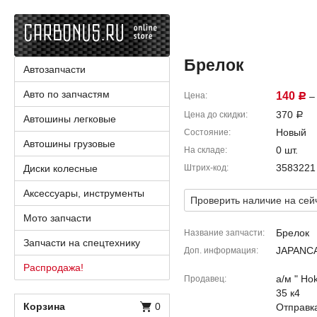
Брелок
Автозапчасти
Авто по запчастям
140
Цена
– 
Р
370
Цена до скидки
Р
Автошины легковые
Новый
Состояние
Автошины грузовые
0 шт.
На складе
3583221
Диски колесные
Штрих-код
Аксессуары, инструменты
Проверить наличие на сей
Мото запчасти
Брелок
Название запчасти
Запчасти на спецтехнику
JAPANCA
Доп. информация
Распродажа!
а/м " Ho
Продавец
35 к4
Корзина
0
Отправка