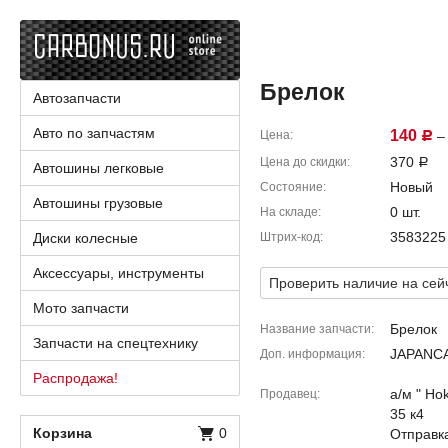
Брелок
Автозапчасти
Авто по запчастям
140
Цена
– 
Р
370
Цена до скидки
Р
Автошины легковые
Новый
Состояние
Автошины грузовые
0 шт.
На складе
3583225
Диски колесные
Штрих-код
Аксессуары, инструменты
Проверить наличие на сей
Мото запчасти
Брелок
Название запчасти
Запчасти на спецтехнику
JAPANCA
Доп. информация
Распродажа!
а/м " Ho
Продавец
35 к4
Корзина
0
Отправка