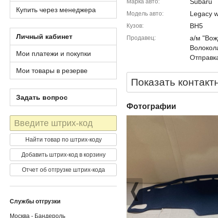
Subaru
Марка авто
Купить через менеджера
Legacy 
Модель авто
BH5
Кузов
Личный кабинет
а/м "Вож
Продавец
Волокола
Мои платежи и покупки
Отправка
Мои товары в резерве
Показать контакт
Задать вопрос
Фотографии
Штрих-
код
Найти товар по штрих-коду
Добавить штрих-код в корзину
Отчет об отгрузке штрих-кода
Службы отгрузки
Москва - Бандероль