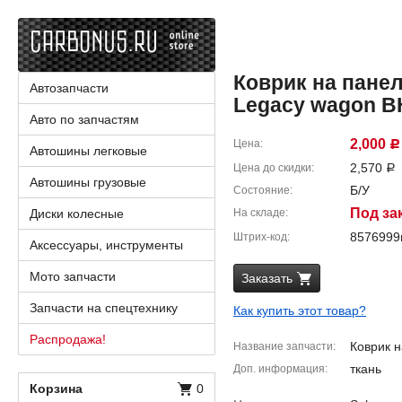
Коврик на пане
Автозапчасти
Legacy wagon B
Авто по запчастям
2,000
Цена
Р
Автошины легковые
2,570
Цена до скидки
Р
Автошины грузовые
Б/У
Состояние
Под за
Диски колесные
На складе
857699
Штрих-код
Аксессуары, инструменты
Мото запчасти
Заказать
Запчасти на спецтехнику
Как купить этот товар?
Распродажа!
Коврик 
Название запчасти
ткань
Доп. информация
Корзина
0