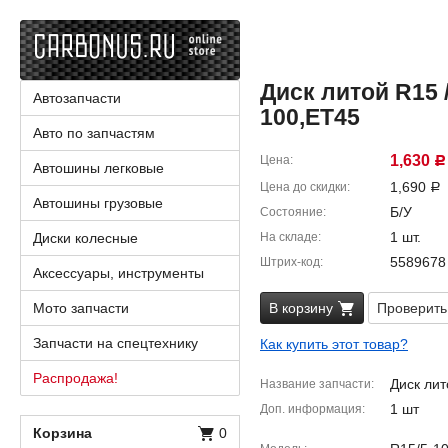
Диск литой R15 / 
Автозапчасти
100,ET45
Авто по запчастям
1,630
Цена
Р
Автошины легковые
1,690
Цена до скидки
Р
Автошины грузовые
Б/У
Состояние
1 шт.
Диски колесные
На складе
5589678
Штрих-код
Аксессуары, инструменты
Мото запчасти
В корзину
Проверить
Запчасти на спецтехнику
Как купить этот товар?
Распродажа!
Диск лит
Название запчасти
1 шт
Доп. информация
Корзина
0