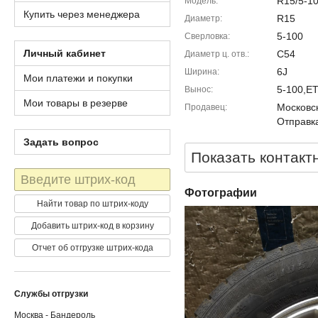
R15/5-10
Модель
Купить через менеджера
R15
Диаметр
5-100
Сверловка
Личный кабинет
C54
Диаметр ц. отв.
6J
Ширина
Мои платежи и покупки
5-100,E
Вынос
Мои товары в резерве
Московск
Продавец
Отправка
Задать вопрос
Показать контакт
Штрих-
код
Фотографии
Найти товар по штрих-коду
Добавить штрих-код в корзину
Отчет об отгрузке штрих-кода
Службы отгрузки
Москва - Бандероль