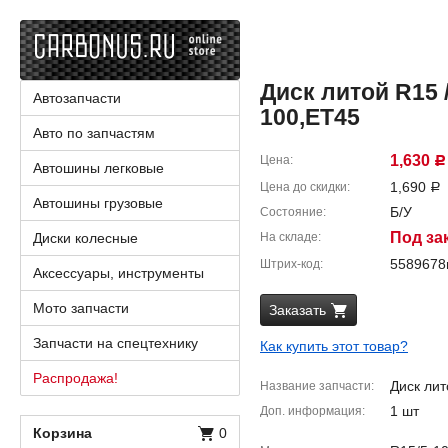
Диск литой R15 / 
Автозапчасти
100,ET45
Авто по запчастям
1,630
Цена
Р
Автошины легковые
1,690
Цена до скидки
Р
Автошины грузовые
Б/У
Состояние
Под за
Диски колесные
На складе
558967
Штрих-код
Аксессуары, инструменты
Мото запчасти
Заказать
Запчасти на спецтехнику
Как купить этот товар?
Распродажа!
Диск лит
Название запчасти
1 шт
Доп. информация
Корзина
0