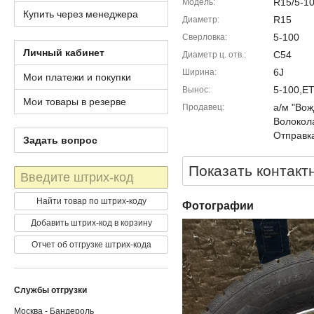
R15/5-10
Модель
Купить через менеджера
R15
Диаметр
5-100
Сверловка
Личный кабинет
C54
Диаметр ц. отв.
6J
Ширина
Мои платежи и покупки
5-100,E
Вынос
Мои товары в резерве
а/м "Вож
Продавец
Волокола
Отправка
Задать вопрос
Показать контакт
Штрих-
код
Найти товар по штрих-коду
Фотографии
Добавить штрих-код в корзину
Отчет об отгрузке штрих-кода
Службы отгрузки
Москва - Бандероль