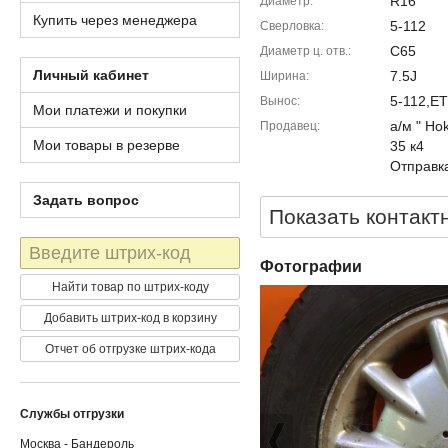
R16
Диаметр
Купить через менеджера
5-112
Сверловка
C65
Диаметр ц. отв.
Личный кабинет
7.5J
Ширина
5-112,E
Вынос
Мои платежи и покупки
а/м " Ho
Продавец
Мои товары в резерве
35 к4
Отправка
Задать вопрос
Показать контакт
Штрих-
код
Фотографии
Найти товар по штрих-коду
Добавить штрих-код в корзину
Отчет об отгрузке штрих-кода
Службы отгрузки
Москва - Бандероль