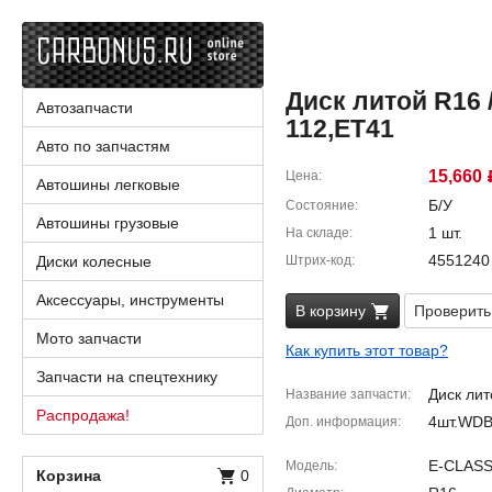
Диск литой R16 / 
Автозапчасти
112,ET41
Авто по запчастям
15,660
Цена
Автошины легковые
Б/У
Состояние
Автошины грузовые
1 шт.
На складе
4551240
Диски колесные
Штрих-код
Аксессуары, инструменты
В корзину
Проверить
Мото запчасти
Как купить этот товар?
Запчасти на спецтехнику
Диск лит
Название запчасти
Распродажа!
4шт.WDB
Доп. информация
E-CLASS
Модель
Корзина
0