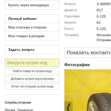
3-SERIE
Модель
Купить через менеджера
R17
Диаметр
5-120
Сверловка
Личный кабинет
8J
Ширина
Мои платежи и покупки
5-120,
Вынос
Московск
Продавец
Мои товары в резерве
Отправка
Задать вопрос
Показать контакт
Штрих-
Фотографии
код
Найти товар по штрих-коду
Добавить штрих-код в корзину
Отчет об отгрузке штрих-кода
Службы отгрузки
Москва - Бандероль