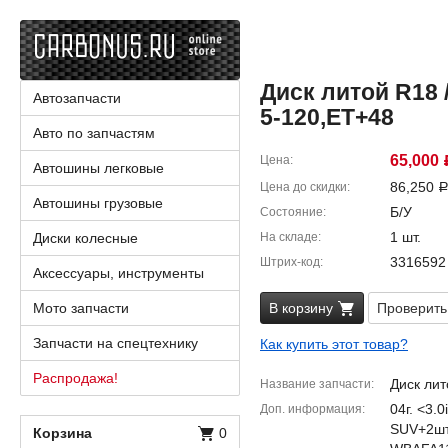
Диск литой R18 / 
Автозапчасти
5-120,ET+48
Авто по запчастям
65,000
Цена
Автошины легковые
86,250
Цена до скидки
Автошины грузовые
Б/У
Состояние
1 шт.
Диски колесные
На складе
3316592
Штрих-код
Аксессуары, инструменты
Мото запчасти
В корзину
Проверить
Запчасти на спецтехнику
Как купить этот товар?
Распродажа!
Диск лит
Название запчасти
04г. <3.
Доп. информация
SUV+2шт
Корзина
0