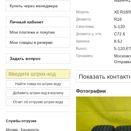
WBAFA11
Купить через менеджера
X5 R18/5
Модель
R18
Диаметр
Личный кабинет
5-120
Сверловка
Мои платежи и покупки
C72.6
Диаметр ц. отв.
8.5J
Ширина
Мои товары в резерве
5-120,E
Вынос
Московск
Продавец
Задать вопрос
Отправка
Штрих-
Показать контакт
код
Найти товар по штрих-коду
Фотографии
Добавить штрих-код в корзину
Отчет об отгрузке штрих-кода
Службы отгрузки
Москва - Бандероль