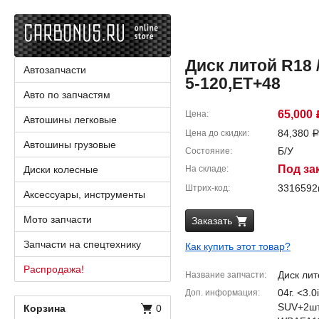
Диск литой R18 / 
Автозапчасти
5-120,ET+48
Авто по запчастям
65,000
Цена
Автошины легковые
84,380
Цена до скидки
Автошины грузовые
Б/У
Состояние
Под за
Диски колесные
На складе
331659
Штрих-код
Аксессуары, инструменты
Мото запчасти
Заказать
Запчасти на спецтехнику
Как купить этот товар?
Распродажа!
Диск лит
Название запчасти
04г. <3.
Доп. информация
SUV+2шт
Корзина
0