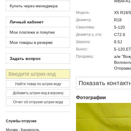
WBAFA11
Купить через менеджера
X5 R18/5
Модель
R18
Диаметр
Личный кабинет
5-120
Сверловка
Мои платежи и покупки
C72.6
Диаметр ц. отв.
8.5J
Ширина
Мои товары в резерве
5-120,E
Вынос
а/м "Вож
Продавец
Задать вопрос
Волокола
Отправка
Штрих-
код
Показать контакт
Найти товар по штрих-коду
Добавить штрих-код в корзину
Фотографии
Отчет об отгрузке штрих-кода
Службы отгрузки
Москва - Бандероль