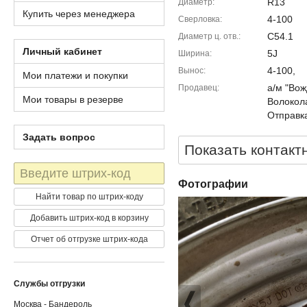
R13
Диаметр
Купить через менеджера
4-100
Сверловка
C54.1
Диаметр ц. отв.
Личный кабинет
5J
Ширина
4-100,
Вынос
Мои платежи и покупки
а/м "Вож
Продавец
Мои товары в резерве
Волокола
Отправка
Задать вопрос
Показать контакт
Штрих-
код
Фотографии
Найти товар по штрих-коду
Добавить штрих-код в корзину
Отчет об отгрузке штрих-кода
Службы отгрузки
Москва - Бандероль