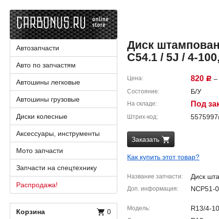
Диск штампованн
Автозапчасти
C54.1 / 5J / 4-100
Авто по запчастям
820
Цена
– 
Р
Автошины легковые
Б/У
Состояние
Автошины грузовые
Под за
На складе
Диски колесные
557599
Штрих-код
Аксессуары, инструменты
Заказать
Мото запчасти
Как купить этот товар?
Запчасти на спецтехнику
Диск шт
Название запчасти
Распродажа!
NCP51-0
Доп. информация
R13/4-10
Модель
Корзина
0